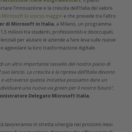
i
Ambizione Italia #DigitalRestart
, il piano
re l’innovazione e la crescita dell’Italia del valore
 Microsoft lo scorso maggio
e che prevede tra l’altro
 di Microsoft in Italia
, a Milano, un programma
,5 milioni tra studenti, professionisti e disoccupati,
rienziali per aiutare le aziende a fare leva sulle nuove
e e agevolare la loro trasformazione digitale.
di un altro importante tassello del nostro piano di
 suo lancio. La crescita e la ripresa dell’Italia devono
tà e attraverso questa iniziativa possiamo dare un
dividuare una nuova via green per il nostro futuro”
,
inistratore Delegato Microsoft Italia.
ità lavoreranno in stretta sinergia nei prossimi mesi