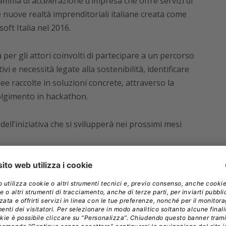
mma di accelerazione d’impresa che offre servizi di
nuove realtà imprenditoriali italiane creata come
ft Italia nel 2016.
 per gli attori coinvolti di partecipare a un percorso
i e necessità legate alla sostenibilità, identificare
ee raccolte in soluzioni concrete, attraverso la
volgimento in hackathon.
ll’iniziativa che si svilupperà nei prossimi mesi
rcato, raccolta dei fabbisogni da parte delle
n thinking.
ettuali corrispondenti alle esigenze evidenziate nella
ming che coinvolgono aziende e startup per definire