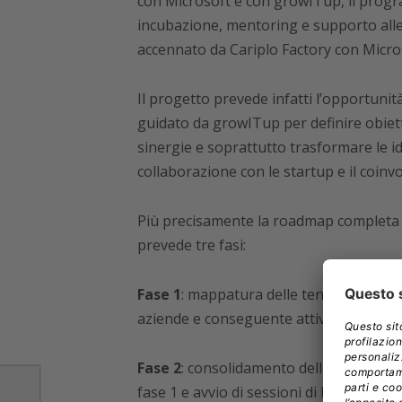
con Microsoft e con growITup, il progra
incubazione, mentoring e supporto alle 
accennato da Cariplo Factory con Microso
Il progetto prevede infatti l’opportunità
guidato da growITup per definire obiettiv
sinergie e soprattutto trasformare le id
collaborazione con le startup e il coin
Più precisamente la roadmap completa de
prevede tre fasi:
Fase 1
: mappatura delle tendenze del me
aziende e conseguente attività di desig
Fase 2
: consolidamento delle linee prog
fase 1 e avvio di sessioni di brainstor