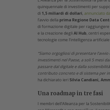
L’Alleanza per la Sostenibilità fa parte d
quinquennale di investimenti per supporta
di
1,5 miliardi di dollari
,
annunciato da
l’avvio della
prima Regione Data Center
di formazione digitale per raggiungere 1
e la creazione degli
AI Hub
, centri espe
tecnologie come l’intelligenza artificial
“Siamo orgogliosi di presentare l’avvio 
investimenti nel Paese, a soli 5 mesi dal
passare dal digitale e dalla sostenibili
contributo concreto e di sistema per in
ha dichiarato ieri
Silvia Candiani, Amm
Una roadmap in tre fasi
I membri dell’Alleanza per la Sostenibil