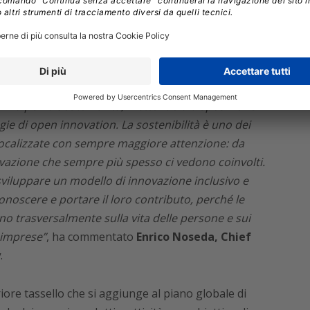
 ciascun concept, sviluppo delle idee avvio dei
anza per la Sostenibilità, mettendo a disposizione il
e di open innovation. La sostenibilità è uno dei
o focalizzate con sempre maggiore attenzione: da
ovazione che sempre più spesso ci vedono coinvolti.
 sviluppare un modello di innovazione inclusivo e
conoscere e portare il loro contributo, perché le
o trasversalmente sulla vita delle persone e sui
 imprese”
, ha commentato
Enrico Noseda, Chief
y
.
riore tassello che si aggiunge al piano globale di