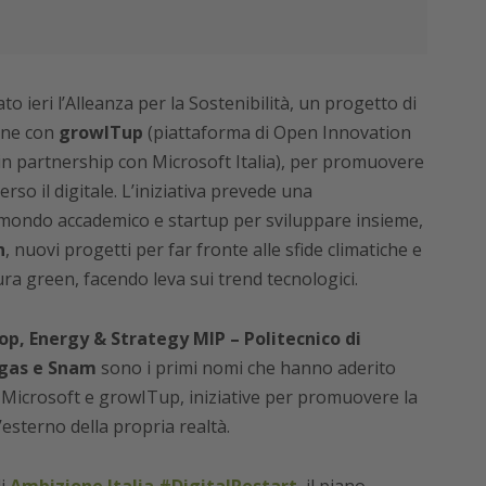
o ieri l’Alleanza per la Sostenibilità, un progetto di
one con
growITup
(piattaforma di Open Innovation
in partnership con Microsoft Italia), per promuovere
erso il digitale. L’iniziativa prevede una
 mondo accademico e startup per sviluppare insieme,
n
, nuovi progetti per far fronte alle sfide climatiche e
ra green, facendo leva sui trend tecnologici.
op, Energy & Strategy MIP – Politecnico di
lgas e Snam
sono i primi nomi che hanno aderito
a Microsoft e growITup, iniziative per promuovere la
l’esterno della propria realtà.