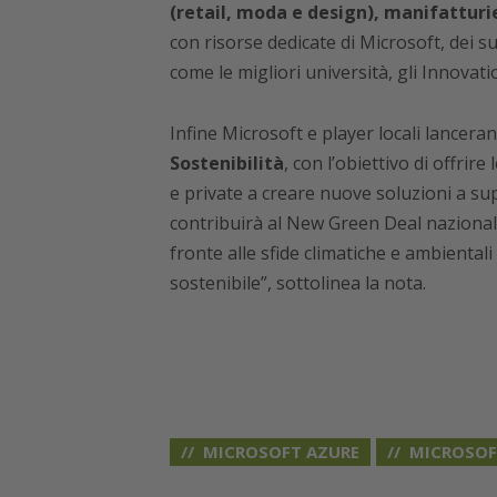
(retail, moda e design), manifatturie
con risorse dedicate di Microsoft, dei su
come le migliori università, gli Innovati
Infine Microsoft e player locali lance
Sostenibilità
, con l’obiettivo di offrir
e private a creare nuove soluzioni a supp
contribuirà al New Green Deal nazional
fronte alle sfide climatiche e ambientali
sostenibile”, sottolinea la nota.
MICROSOFT AZURE
MICROSOFT