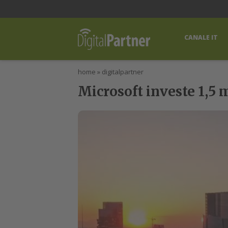
lWorld
Digital Manager
DigitalPartner
CWI Digital Health – Home
CANALE IT
home
»
digitalpartner
Microsoft investe 1,5 