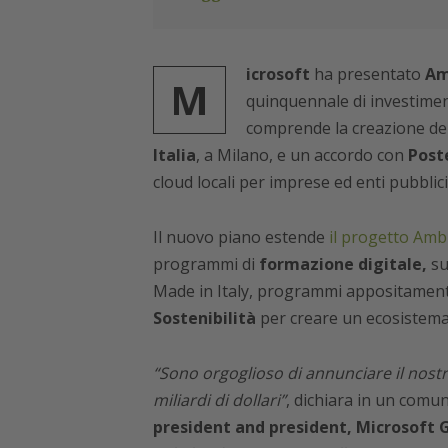
icrosoft
ha presentato
Am
M
quinquennale di investiment
comprende la creazione de
Italia
, a Milano, e un accordo con
Poste
cloud locali per imprese ed enti pubblici 
Il nuovo piano estende
il progetto Ambi
programmi di
formazione digitale,
su
Made in Italy, programmi appositamente
Sostenibilità
per creare un ecosistema 
“Sono orgoglioso di annunciare il nostro 
miliardi di dollari”
, dichiara in un comu
president and president, Microsoft 