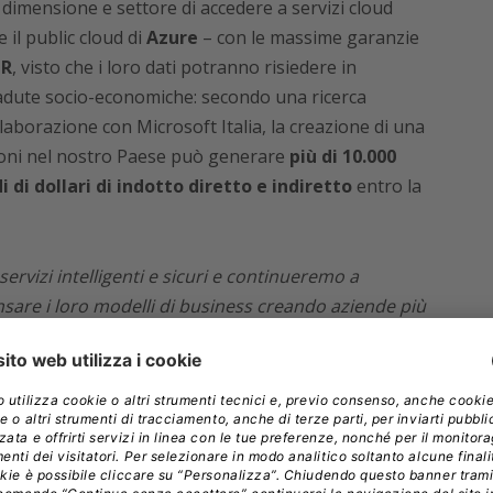
 dimensione e settore di accedere a servizi cloud
e il public cloud di
Azure
– con le massime garanzie
PR
, visto che i loro dati potranno risiedere in
ricadute socio-economiche: secondo una ricerca
llaborazione con Microsoft Italia, la creazione di una
oni nel nostro Paese può generare
più di 10.000
i di dollari di indotto diretto e indiretto
entro la
ervizi intelligenti e sicuri e continueremo a
ensare i loro modelli di business creando aziende più
la nota
Silvia Candiani, Amministratore Delegato
ne
n piano congiunto per sviluppare una nuova serie