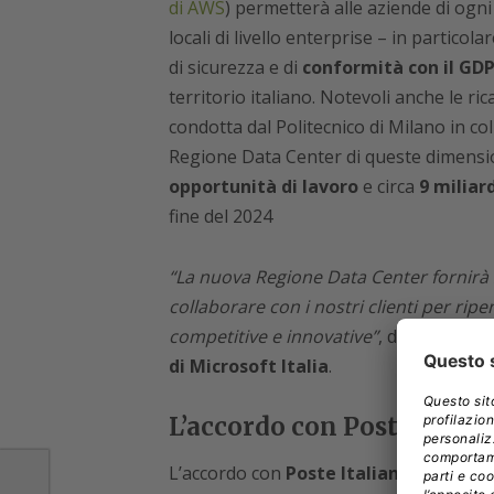
di AWS
) permetterà alle aziende di ogni
locali di livello enterprise – in particolar
di sicurezza e di
conformità con il GD
territorio italiano. Notevoli anche le 
condotta dal Politecnico di Milano in co
Regione Data Center di queste dimensi
opportunità di lavoro
e circa
9 miliard
fine del 2024
“La nuova Regione Data Center fornirà s
collaborare con i nostri clienti per rip
competitive e innovative”
, dichiara nel
di Microsoft Italia
.
L’accordo con Poste Italia
L’accordo con
Poste Italiane
prevede u