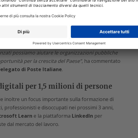
esigenze digitali emergenti delle aziende italiane e
di digital skilling per i dipendenti di Poste Italiane e
ne nel Paese, nonché un’accelerazione del piano di
e attraverso le tecnologie Microsoft.
oft si inserisce nel nostro piano strategico Deliver
anzati possiamo aiutare le organizzazioni pubbliche
ortunità per la crescita del Paese”
, ha commentato
legato di Poste Italiane
.
itali per 1,5 milioni di persone
e inoltre un focus importante sulla formazione di
i, professionisti e disoccupati nei prossimi 3 anni,
crosoft Learn
e la piattaforma
LinkedIn
per
ste dal mercato del lavoro.