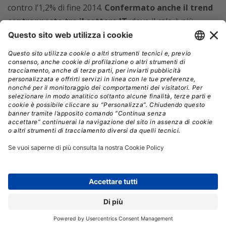
contro l’1,2% di fine 2014.
Confermato anche il trend
contrapposto tra il settore IT
, dove il calo è più
incisivo, e il settore delle Tlc che registra un forte
recupero sull’anno precedente e si avvicina al pareggio,
con la componente Mobile che chiude già in positivo
(+0,4%).
Negativi ma in miglioramento i valori del software
(-0,5%), favorito dalle soluzioni BI, Big Data e Mobilie, e
dei servizi di sviluppo (-2,1%), mentre i servizi di
gestione sono l’unica categoria del comparto IT che
chiude con segno positivo (+3,4%), grazie soprattutto
all’affermazione del cloud.