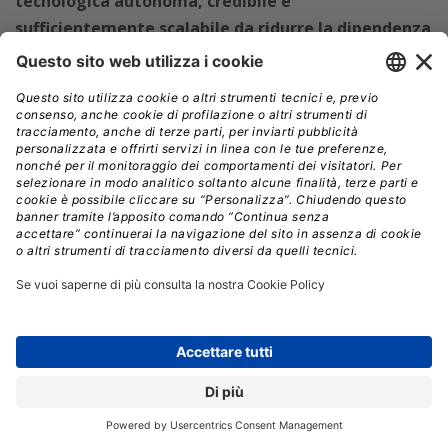
tecnologica autonoma, credibile e
sufficientemente scalabile da ridurre la dipendenza
dagli hyperscaler americani.
È in questo contesto che
va letto il nuovo accordo siglato da
Mistral AI
con
Digital Realty,
con il quale la startup AI francese
installerà
un cluster da 10 megawatt all’interno del
campus parigino di Digital Realty.
L’operazione è un
tassello strategico nel tentativo di creare un ecosistema
AI europeo capace di
competere in un mercato
dominato da colossi statunitensi e, sempre più
spesso, anche cinesi.
Per Mistral AI, nata appena nel 2023 e cresciuta a ritmo
impressionante fino a raggiungere circa mille
dipendenti,
il nodo infrastrutturale è diventato
prioritario.
Addestrare modelli avanzati richiede
enormi quantità di energia, sistemi di raffreddamento