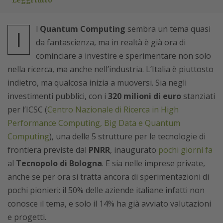
Leggi tutto
l
Quantum Computing
sembra un tema quasi
I
da fantascienza, ma in realtà è già ora di
cominciare a investire e sperimentare non solo
nella ricerca, ma anche nell’industria. L’Italia è piuttosto
indietro, ma qualcosa inizia a muoversi. Sia negli
investimenti pubblici, con i
320 milioni di euro
stanziati
per l’ICSC (
Centro Nazionale di Ricerca in High
Performance Computing, Big Data e Quantum
Computing
), una delle 5 strutture per le tecnologie di
frontiera previste dal
PNRR
, inaugurato
pochi giorni fa
al
Tecnopolo di Bologna
. E sia nelle imprese private,
anche se per ora si tratta ancora di sperimentazioni di
pochi pionieri: il 50% delle aziende italiane infatti non
conosce il tema, e solo il 14% ha già avviato valutazioni
e progetti.