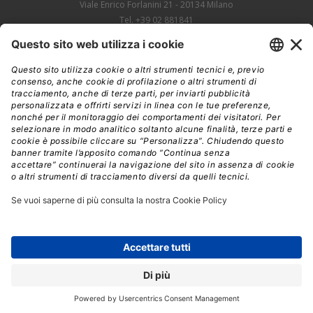
Viale Enrico Forlanini 21 - 20134 Milano
Tel. +39 02 881841
C.F./P IVA 13002100157
www.edraedizioni.it
|
Privacy
Follow Us
© 2026 - Tutti i diritti riservati