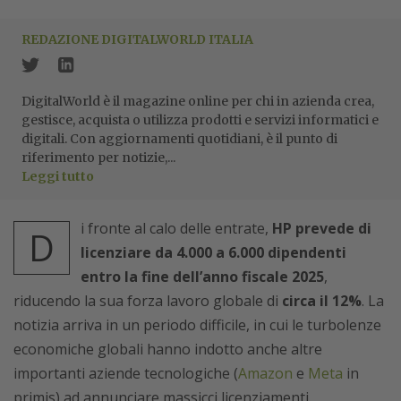
REDAZIONE DIGITALWORLD ITALIA
DigitalWorld è il magazine online per chi in azienda crea,
gestisce, acquista o utilizza prodotti e servizi informatici e
digitali. Con aggiornamenti quotidiani, è il punto di
riferimento per notizie,...
Leggi tutto
i fronte al calo delle entrate,
HP prevede di
D
licenziare da 4.000 a 6.000 dipendenti
entro la fine dell’anno fiscale 2025
,
riducendo la sua forza lavoro globale di
circa il 12%
. La
notizia arriva in un periodo difficile, in cui le turbolenze
economiche globali hanno indotto anche altre
importanti aziende tecnologiche (
Amazon
e
Meta
in
primis) ad annunciare massicci licenziamenti.