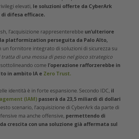
vilegi elevati,
le soluzioni offerte da CyberArk
di difesa efficace.
ush, l’acquisizione rappresenterebbe
un’ulteriore
la platformization perseguita da Palo Alto,
 un fornitore integrato di soluzioni di sicurezza su
i tratta di una mossa di peso nel gioco strategico
, sottolineando come
l’operazione rafforzerebbe in
lto in ambito IA e
Zero Trust.
elle identità è in forte espansione. Secondo IDC,
il
nagement (IAM)
passerà da 23,5 miliardi di dollari
uesto scenario, l’acquisizione di CyberArk da parte di
ifensive ma anche offensive,
permettendo di
ida crescita con una soluzione già affermata sul