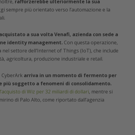
noltre,
rafforzerebbe ulteriormente la sua
gi sempre più orientato verso l’automazione e la
li.
acquistato a sua volta Venafi, azienda con sede a
hine identity management.
Con questa operazione,
nel settore dell’Internet of Things (IoT), che include
à, agricoltura, produzione industriale e retail.
 e CyberArk
arriva in un momento di fermento per
pre più soggetto a fenomeni di consolidamento.
l’acquisto di Wiz per 32 miliardi di dollari
, mentre si
irino di Palo Alto, come riportato dall’agenzia