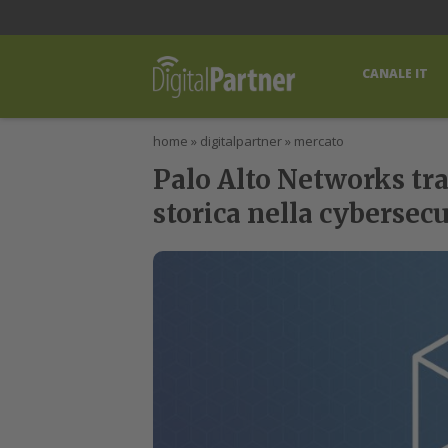
lWorld
Digital Manager
DigitalPartner
CWI Digital Health – Home
CANALE IT
home
»
digitalpartner
»
mercato
Palo Alto Networks trat
storica nella cybersecu