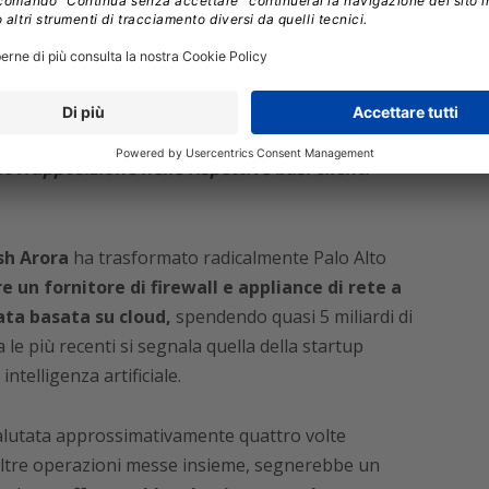
ies, vede l’operazione con favore:
“L’accordo avrebbe
bbe le capacità IA di Palo Alto, amplierebbe
lio identitario completo e
creerebbe significative
sovrapposizione nelle rispettive basi clienti
sh Arora
ha trasformato radicalmente Palo Alto
e un fornitore di firewall e appliance di rete a
ata basata su cloud,
spendendo quasi 5 miliardi di
a le più recenti si segnala quella della startup
intelligenza artificiale.
valutata approssimativamente quattro volte
altre operazioni messe insieme, segnerebbe un