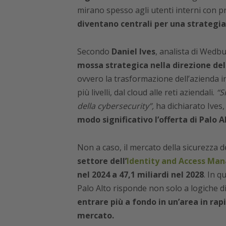
mirano spesso agli utenti interni con pri
diventano centrali per una strategia 
Secondo
Daniel Ives
, analista di Wedb
mossa strategica nella direzione del
ovvero la trasformazione dell’azienda in
più livelli, dal cloud alle reti aziendali.
“S
della cybersecurity”,
ha dichiarato Ives
modo significativo l’offerta di Palo A
Non a caso, il mercato della sicurezza d
settore dell’
Identity and Access Ma
nel 2024 a 47,1 miliardi nel 2028
. In q
Palo Alto risponde non solo a logiche d
entrare più a fondo in un’area in rap
mercato.