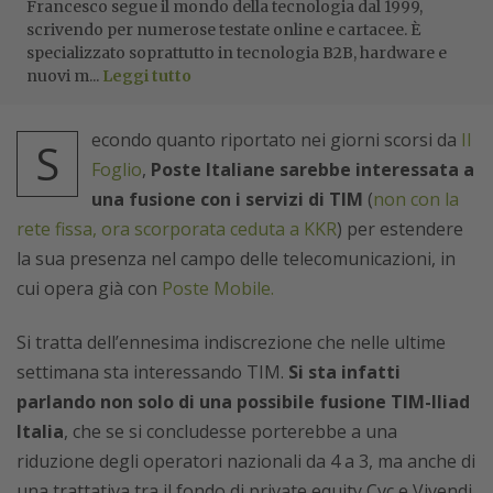
Francesco segue il mondo della tecnologia dal 1999,
scrivendo per numerose testate online e cartacee. È
specializzato soprattutto in tecnologia B2B, hardware e
nuovi m...
Leggi tutto
econdo quanto riportato nei giorni scorsi da
Il
S
Foglio
,
Poste Italiane sarebbe interessata a
una fusione con i servizi di TIM
(
non con la
rete fissa, ora scorporata ceduta a KKR
) per estendere
la sua presenza nel campo delle telecomunicazioni, in
cui opera già con
Poste Mobile.
Si tratta dell’ennesima indiscrezione che nelle ultime
settimana sta interessando TIM.
Si sta infatti
parlando non solo di una possibile fusione TIM-Iliad
Italia
, che se si concludesse porterebbe a una
riduzione degli operatori nazionali da 4 a 3, ma anche di
una trattativa tra il fondo di private equity Cvc e Vivendi