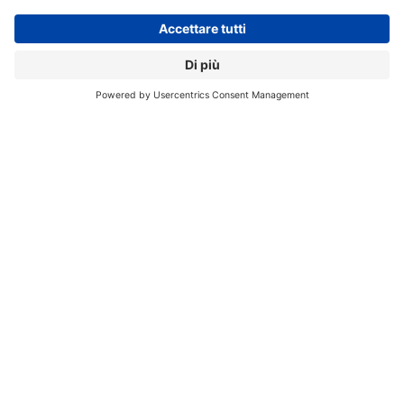
newsletter e accedere ai
contenuti insider
Registrati alla nostra Newsletter e potrai
accedere gratuitamente ad articoli, guide
e approfondimenti riservati agli utenti
Premium, scaricare eBook e White Paper
e seguire i Webinar
Nome
*
Cognome
*