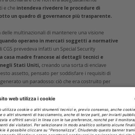
ti e che
intendeva rivedere le procedure di
sotto un quadro di governance più trasparente.
tà delle multinazionali di mantenere una visione
quando operano in mercati soggetti a normative
i CGS prevedeva infatti un Special Security
la casa madre francese ai dettagli tecnici e
negli Stati Uniti,
creando una sorta di enclave
to assetto, pensato per soddisfare i requisiti di
 generato un paradosso: ciò che era costruito per
bilità legale
si è trasformato in un fattore di
operativo.