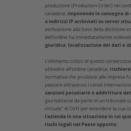
produzione (Production Order) nei confr
canadese,
imponendo la consegna di da
a indirizzi IP archiviati su server sit
motivazione alla base della decisione e
dell’ordine ha immediatamente sollevat
giuridica, localizzazione dei dati e o
L’elemento critico di questo contenzios
obbedire all’ordine canadese,
rischiere
normativa che proibisce alle imprese fra
passare attraverso i canali internazional
sanzioni pecuniarie e addirittura de
giurisdizione da parte di un tribunale c
virtuale” di OVH per estendere la sua c
l’azienda in una situazione in cui qu
rischi legali nel Paese opposto.