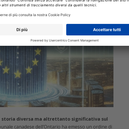
 storia diversa ma altrettanto significativa sul
unale canadese dell’Ontario ha emesso un ordine di