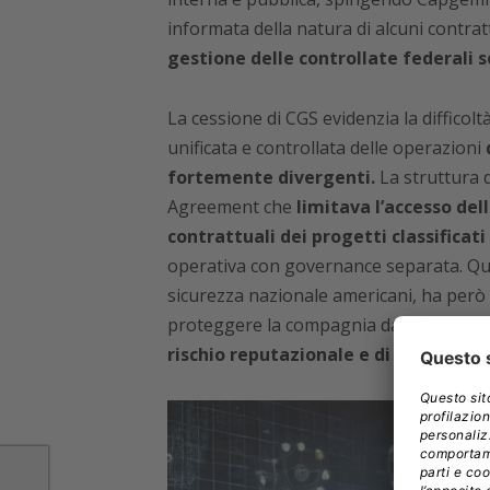
informata della natura di alcuni contrat
gestione delle controllate federali 
La cessione di CGS evidenzia la difficol
unificata e controllata delle operazioni
fortemente divergenti.
La struttura d
Agreement che
limitava l’accesso del
contrattuali dei progetti classificati 
operativa con governance separata. Ques
sicurezza nazionale americani, ha però
proteggere la compagnia dalla responsa
rischio reputazionale e di controllo 