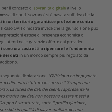
per il concetto di
sovranità digitale
a livello
messa di cloud “sovrano” si è basata sull’idea che
la
ti in un territorio garantisse protezione contro
Il caso OVH dimostra invece che la giurisdizione può
nterpretazioni estese di presenza economica o
gli utenti nelle garanzie offerte dai provider
ri sono ora costretti a ripensare le fondamenta
e dei dati
in un mondo sempre più regolato da
addicono.
 la seguente dichiarazione:
“OVHcloud ha impugnato
l procedimento è tuttora in corso e il Gruppo non
rso. La tutela dei dati dei clienti rappresenta la
sto motivo tali dati non possono essere messi a
Gruppo è strutturato, sotto il profilo giuridico,
te sfide in qualità di player multilocale, non