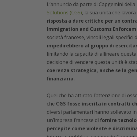
L’annuncio da parte di Capgemini della 
Solutions (CGS)
, la sua unità che lavora 
risposta a dure critiche per un cont
Immigration and Customs Enforcemen
società francese, vincoli legali specific
impedirebbero al gruppo di esercitar
limitando la capacità di allineare quest
decisione di vendere questa unità è stat
coerenza strategica, anche se la gen
finanziaria.
Quel che ha attirato l’attenzione di osser
che
CGS fosse inserita in contratti ch
diversi parlamentari hanno sollevato inte
un’impresa francese di f
ornire tecnolo
percepite come violente e discrimin
interna e pubblica, spingendo Capgemi