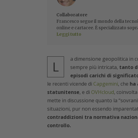
Collaboratore
Francesco segue il mondo della tecnol
online e cartacee. È specializzato sopr
Leggi tutto
a dimensione geopolitica in c
L
sempre più intricata,
tanto da
episodi carichi di significat
le recenti vicende di
Capgemini
, che
ha 
statunitense
, e di
OVHcloud
, coinvolta
mette in discussione quanto la “sovranit
situazioni, pur non essendo imparentat
contraddizioni tra normativa naziona
controllo.