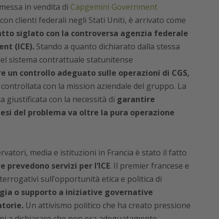
messa in vendita di
Capgemini Government
con clienti federali negli Stati Uniti, è arrivato come
ratto siglato con la controversa agenzia federale
t (ICE).
Stando a quanto dichiarato dalla stessa
i del sistema contrattuale statunitense
e un controllo adeguato sulle operazioni di CGS,
a controllata con la mission aziendale del gruppo. La
a giustificata con la necessità di
garantire
esi del problema va oltre la pura operazione
vatori, media e istituzioni in Francia è stato il fatto
e prevedono servizi per l’ICE
. Il premier francese e
rrogativi sull’opportunità etica e politica di
gia o supporto a iniziative governative
atorie.
Un attivismo politico che ha creato pressione
ni a dichiarare che non era adeguatamente