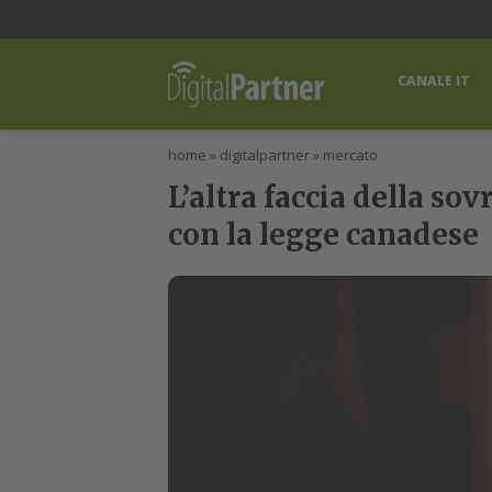
lWorld
Digital Manager
DigitalPartner
CWI Digital Health – Home
CANALE IT
home
»
digitalpartner
»
mercato
L’altra faccia della so
con la legge canadese