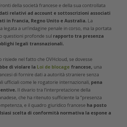
onti della società francese e della sua controllata
ti relativi ad account e sottoscrizioni associati
uati in Francia, Regno Unito e Australia.
La
ra legata a un’indagine penale in corso, ma la portata
o questioni profonde sul
rapporto tra presenza
bblighi legali transnazionali.
o risiede nel fatto che OVHcloud, se dovesse
bbe di violare la
Loi de blocage
francese,
una
ncesi di fornire dati a autorità straniere senza
i ufficiali come le rogatorie internazionali,
pena
tentive.
Il divario tra l’interpretazione della
anadese, che ha ritenuto sufficiente la “presenza
ompetenza, e il quadro giuridico francese
ha posto
alsiasi scelta di conformità normativa la espone a