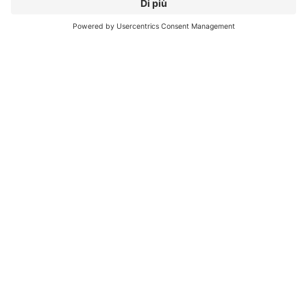
recensioni
hanno sottolineato le funzionalità
ancora inferiori rispetto a quelle di uno
smartphone tradizionale.
(Immagine in apertura: Shutterstock)
ACQUISIZIONE
HUMANE
JONY IVE
Aziende:
OPENAI
// Data pubblicazione: 22.05.2025