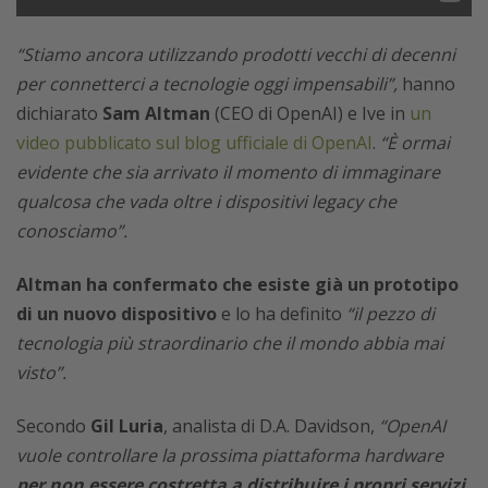
“Stiamo ancora utilizzando prodotti vecchi di decenni
per connetterci a tecnologie oggi impensabili”,
hanno
dichiarato
Sam Altman
(CEO di OpenAI) e Ive in
un
video pubblicato sul blog ufficiale di OpenAI
.
“È ormai
evidente che sia arrivato il momento di immaginare
qualcosa che vada oltre i dispositivi legacy che
conosciamo”.
Altman ha confermato che esiste già un prototipo
di un nuovo dispositivo
e lo ha definito
“il pezzo di
tecnologia più straordinario che il mondo abbia mai
visto”.
Secondo
Gil Luria
, analista di D.A. Davidson,
“OpenAI
vuole controllare la prossima piattaforma hardware
per non essere costretta a distribuire i propri servizi