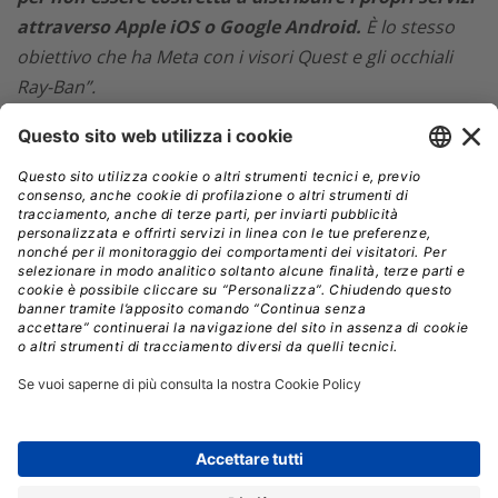
attraverso Apple iOS o Google Android.
È lo stesso
obiettivo che ha Meta con i visori Quest e gli occhiali
Ray-Ban”.
Negli ultimi mesi alcune startup come Humane AI e
Rabbit
hanno provato a creare dispositivi dedicati
all’intelligenza artificiale
, ma con esiti contrastanti.
Humane AI, fondata da ex dirigenti Apple, ha faticato
con il lancio del suo AI Pin, criticato per la scarsa
autonomia, le funzionalità limitate e un prezzo troppo
alto. Alla fine, HP ha acquisito per 116 milioni di dollari
gli asset di Humane, inclusa la piattaforma Cosmos, la
proprietà intellettuale e parte del team tecnico,
chiudendo di fatto il progetto AI Pin.
La startup Rabbit, invece, ha venduto oltre 100.000
unità del
suo dispositivo r1
, ma anche in questo caso le