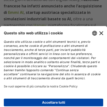
francese ha infatti annunciato anche l’acquisizione
di
Emmi AI
, startup austriaca specializzata in
simulazioni industriali basate su AI,
oltre a una
partnership con
Harvey
, piattaforma focalizzata sul
settore legale. Una strategia che punta a
presidiare
verticalmente mercati ad alto valore aggiunto,
piuttosto che inseguire esclusivamente la corsa ai
chatbot generalisti.
Mensch ha descritto ricerca e sviluppo industriale come
il terreno più importante per l’AI del prossimo
decennio.
Una visione che trova riscontro nelle
collaborazioni già avviate da Mistral con gruppi
europei di primo piano.
Airbus utilizzerà le tecnologie
della startup francese per applicazioni aerospaziali e
difesa, mentre BMW lavorerà su modelli capaci di