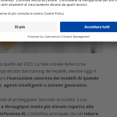
ù quello del 2023. La fase iniziale della corsa
 soprattutto dal training dei modelli, mentre oggi il
vero
l’esecuzione concreta dei modelli AI quando
, agenti intelligenti o sistemi generativi.
ndo di primeggiare. Secondo la società, il suo
 e throughput molto più elevati rispetto alle
 inferenza AI.
L’obiettivo principale sta nel
ridurre