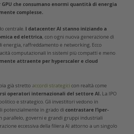
er GPU che consumano enormi quantità di energia
amente complesse.
do centrale.
I datacenter AI stanno iniziando a
omica ed elettrica
, con ogni nuova generazione di
 di energia, raffreddamento e networking. Ecco
acità computazionali in sistemi più compatti e meno
mente attraente per hyperscaler e cloud
ia già stretto
accordi strategici
con realtà come
i operatori internazionali del settore AI.
La IPO
itico e strategico. Gli investitori vedono in
li potenzialmente in grado di
contrastare l’iper-
n parallelo, governi e grandi gruppi industriali
zione eccessiva della filiera AI attorno a un singolo