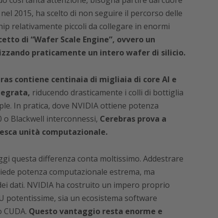
do così tanta attenzione, bisogna partire dal cuore
nel 2015, ha scelto di non seguire il percorso delle
hip relativamente piccoli da collegare in enormi
cetto di “Wafer Scale Engine”, ovvero un
izzando praticamente un intero wafer di silicio.
as contiene centinaia di migliaia di core AI e
tegrata,
riducendo drasticamente i colli di bottiglia
ple. In pratica, dove NVIDIA ottiene potenza
 o Blackwell interconnessi,
Cerebras prova a
tesca unità computazionale.
oggi questa differenza conta moltissimo. Addestrare
hiede potenza computazionale estrema, ma
dei dati. NVIDIA ha costruito un impero proprio
GPU potentissime, sia un ecosistema software
so CUDA.
Questo vantaggio resta enorme e