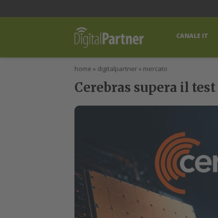
lWorld
Digital Manager
DigitalPartner
CWI Digital Health – Home
CANALE IT
home
»
digitalpartner
»
mercato
Cerebras supera il test