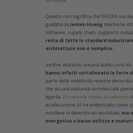
Questo non significa che NVIDIA sia dav
guidata da
Jensen Huang
mantiene infa
software, supply chain, supporto svilup
resta di fatto lo standard industrial
architetture non è semplice.
Inoltre, esistono ancora dubbi concreti
hanno infatti sottolineato la forte 
parte della redditività recente derivi d
che da una maturità commerciale pienam
aperta.
Un recente studio accademico
ch
accelerazione AI ha evidenziato come s
eccellere in determinati workload,
ma m
energetica a basso utilizzo e maturi