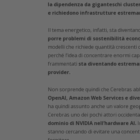
la dipendenza da giganteschi clust
e richiedono infrastrutture estrem
Il tema energetico, infatti, sta diventan
porre problemi di sostenibilità econ
modelli che richiede quantità crescenti
perché l’idea di concentrare enormi cap
frammentati
sta diventando estrema
provider.
Non sorprende quindi che Cerebras abb
OpenAI, Amazon Web Services e divers
ha quindi assunto anche un valore geopol
Cerebras uno dei pochi attori occidenta
dominio di NVIDIA nell’hardware AI.
I
stanno cercando di evitare una concentra
fornitore.