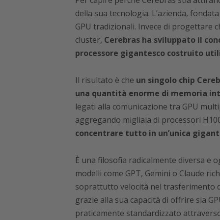
Per capire perché Cerebras stia attiran
della sua tecnologia. L’azienda, fondata 
GPU tradizionali. Invece di progettare c
cluster,
Cerebras ha sviluppato il con
processore gigantesco costruito util
Il risultato è che
un singolo chip Cerebr
una quantità enorme di memoria in
legati alla comunicazione tra GPU multi
aggregando migliaia di processori H100
concentrare tutto in un’unica gigan
È una filosofia radicalmente diversa e 
modelli come GPT, Gemini o Claude ric
soprattutto velocità nel trasferimento 
grazie alla sua capacità di offrire sia 
praticamente standardizzato attraver