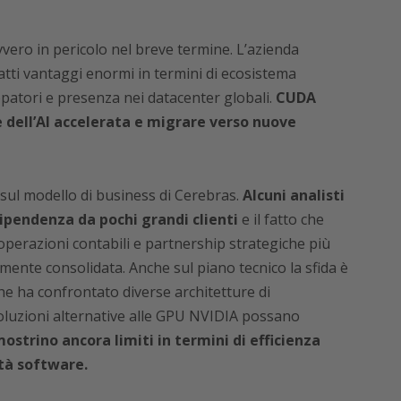
vero in pericolo nel breve termine. L’azienda
tti vantaggi enormi in termini di ecosistema
patori e presenza nei datacenter globali.
CUDA
e dell’AI accelerata e migrare verso nuove
 sul modello di business di Cerebras.
Alcuni analisti
dipendenza da pochi grandi clienti
e il fatto che
a operazioni contabili e partnership strategiche più
ente consolidata. Anche sul piano tecnico la sfida è
e ha confrontato diverse architetture di
oluzioni alternative alle GPU NVIDIA possano
ostrino ancora limiti in termini di efficienza
tà software.