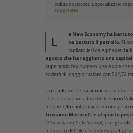
online e cartacee. È specializzato sopr
Leggi tutto
a New Economy ha battuto la
L
ha battuto il petrolio
. Si p
tagliato ieri da Alphabet,
la 
agosto che ha raggiunto una capitaliz
superando l’ex numero uno Apple che sce
società di maggior valore con 532,72 mili
Un risultato che ha permesso al titolo d
che contribuisce a fare della Silicon Vall
mondo. Oltre infatti ai primi due posti
troviamo Microsoft e al quarto posto
(316 miliardi). Solo Yahoo!, tra i grandi 
momento difficile e si appresta a taglia