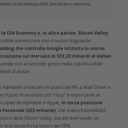
attutto in tecnologia B2B, hardware e nuovi m...
 Old Economy o, in altre parole, Silicon Valley
otrebbe sintetizzare così il nuovo traguardo
holding che controlla Google istituita lo scorso
zazione sul mercato di 533,20 miliardi di dollari
,
nde così al secondo posto nella classifica delle
ardi di dollari.
i Alphabet di balzare in avanti del 8% a Wall Street e
ey il polo in assoluto più “ricco” e importante al
 occupati da Alphabet e Apple,
in terza posizione
 Facebook (323 miliardi)
, che scalza ExxonMobil
colossi della Silicon Valley, sta attraversando un
re la propria forza lavoro del 15%.