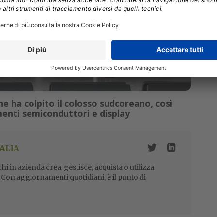
 ha colpito il colosso sudcoreano, così
menti semiconduttori e display
ALIA
i in azienda crea, gestisce, acquista o utilizza
i. Con aggiornamenti quotidiani, è il punto di