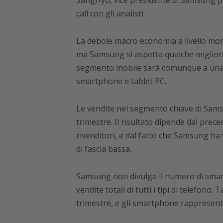
SangHyo, vice presidente di Samsung per 
call con gli analisti.
La debole macro economia a livello mon
ma Samsung si aspetta qualche migliora
segmento mobile sarà comunque a una s
smartphone e tablet PC.
Le vendite nel segmento chiave di Sams
trimestre. Il risultato dipende dal prec
rivenditori, e dal fatto che Samsung ha v
di fascia bassa.
Samsung non divulga il numero di sma
vendite totali di tutti i tipi di telefono. 
trimestre, e gli smartphone rappresenta