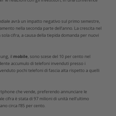
le relazioni con gli investitori, in una conference
diale avrà un impatto negativo sul primo semestre,
mento nella seconda parte dell’anno. La crescita nel
ola cifra, a causa della tiepida domanda per nuovi
ung, il
mobile
, sono scese del 10 per cento nel
edente accumulo di telefoni invenduti presso i
enduto pochi telefoni di fascia alta rispetto a quelli
rtphone che vende, preferendo annunciare le
Tale cifra è stata di 97 milioni di unità nell’ultimo
no circa l’85 per cento.