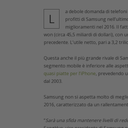
a debole domanda di telefoni c
L
profitti di Samsung nell’ultim
miglioramenti nel 2016. Il fatt
won (circa 45,5 miliardi di dollari), con
precedente. L’utile netto, pari a 3,2 trili
Questa anche il più grande rivale di Sa
segmento mobile è inferiore alle aspett
quasi piatte per l’iPhone
, prevedendo un
dal 2003.
Samsung non si aspetta molto di meglio:
2016, caratterizzato da un rallentamen
“
Sarà una sfida mantenere livelli di red