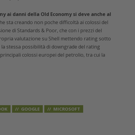
y ai danni della Old Economy si deve anche al
che sta creando non poche difficoltà ai colossi del
sione di Standards & Poor, che con i prezzi del
propria valutazione su Shell mettendo rating sotto
la stessa possibilità di downgrade del rating
rincipali colossi europei del petrolio, tra cui la
OOK
GOOGLE
MICROSOFT