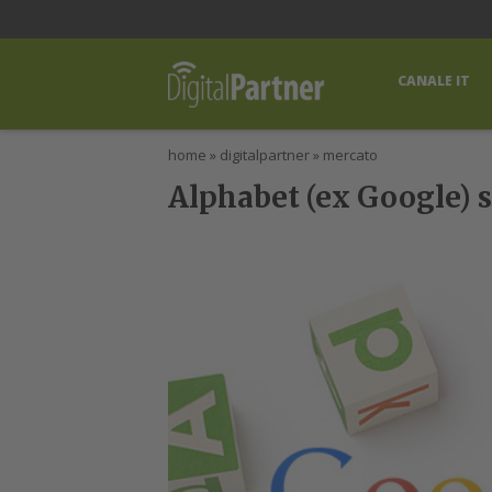
lWorld
Digital Manager
DigitalPartner
CWI Digital Health – Home
CANALE IT
home
»
digitalpartner
»
mercato
Alphabet (ex Google) s