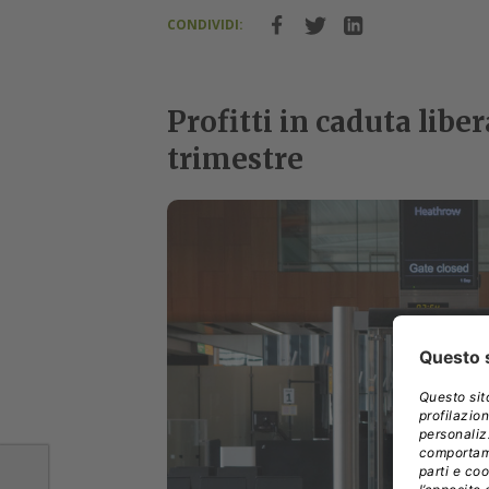
CONDIVIDI:
Profitti in caduta libe
trimestre