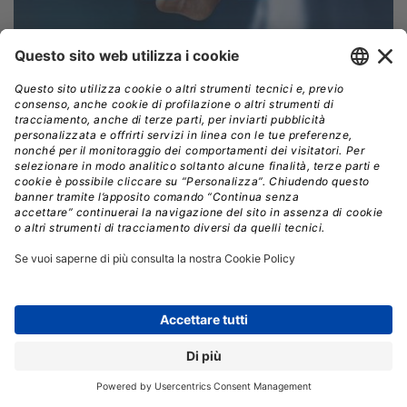
Modelli e figure professionali per la diffusione
della cultura digitale
L’aumento di investimenti in innovazione digitale da
parte delle imprese italiane porta la necessità di
definire una governance efficace, in modo da
strutturare adeguati modelli organizzativi per
diffondere il processo di innovazione e una “cultura
digitale” in tutta l’azienda. A questo scopo,
il 39% delle
grandi imprese ha deciso di strutturare una
“direzione innovazione” o un singolo ruolo
dedicato,
mentre nelle PMI sono ancora molto rari i
ruoli dedicati. Nel 44% delle grandi aziende, oltre alla
direzione innovazione,
sono presenti figure
provenienti da altre linee di business incaricate di