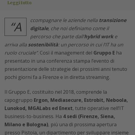
Leggi tutto
ccompagnare le aziende nella
transizione
“A
digitale
, che noi definiamo come il
percorso che parte dall’
hybrid work
e
arriva alla
sostenibilità
: un percorso in cui l’IT ha un
ruolo cruciale”
. Così il management del
Gruppo E
ha
presentato in una conferenza stampa l’evento di
presentazione delle strategie dei prossimi anni tenuto
pochi giorni fa a Firenze e in diretta streaming.
Il Gruppo E, costituito nel 2018, comprende la
capogruppo
Ergon, Mediasecure, Estrobit, Neboola,
Lunokod, MGALabs ed Enext
, tutte operative nell’IT
business-to-business. Ha
4 sedi (Firenze, Siena,
Milano e Bologna)
, più una di prossima apertura
presso Pistoia, un dipartimento per sviluppare insieme