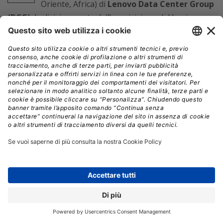
Oriente, Africa) di
Lenovo Data Center Group
(DCG)
, la divisione nata dall’acquisizione del business
server x86 di IBM e che offre appunto server, storage,
componenti di rete e software defined infrastructure
(
qui abbiamo parlato dei
risultati in Italia di Lenovo
DCG
nell’ultimo anno fiscale
).
Di Filippo ha la missione, specifica un comunicato, di
guidare il business nella regione EMEA e sviluppare le
relazioni con i partner e i clienti del DCG, e porta in
Lenovo una pluriennale esperienza di leadership nella
trasformazione commerciale di numerose
multinazionali del settore hi-tech. Prima di arrivare in
Lenovo, è stato Vicepresidente (VP) EMEA per Canale,
Vendite e Alleanze strategiche in
Riverbed
Technology
, dove la sua strategia channel-first ha
portato l’area EMEA a ottenere nel 2018 il