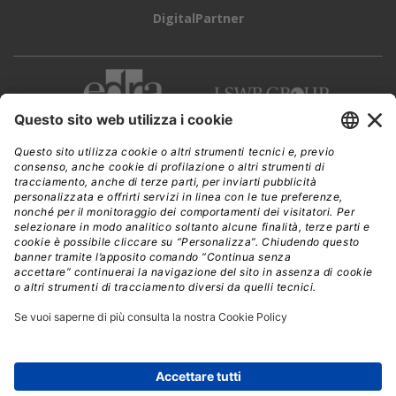
DigitalPartner
CWI è una testata giornalistica di
Edra Edizioni s.r.l.
Direzione, amministrazione, redazione, pubblicità
Viale Enrico Forlanini 21 - 20134 Milano
Tel. +39 02 881841
C.F./P IVA 13002100157
www.edraedizioni.it
|
Privacy
Follow Us