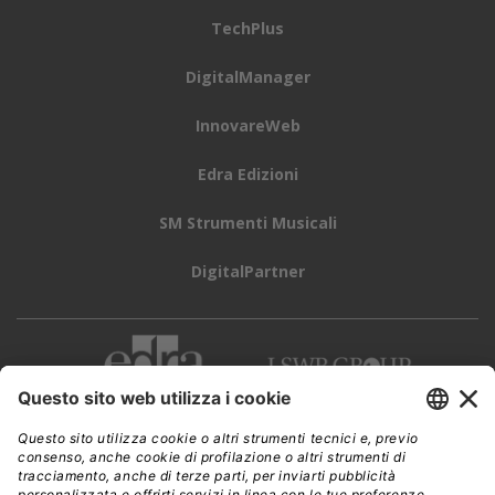
TechPlus
DigitalManager
InnovareWeb
Edra Edizioni
SM Strumenti Musicali
DigitalPartner
CWI è una testata giornalistica di
Edra Edizioni s.r.l.
Direzione, amministrazione, redazione, pubblicità
Viale Enrico Forlanini 21 - 20134 Milano