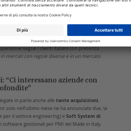
na realtà globale, come ha spiegato
Alessandro
ng di VAR Group
.
“In effetti siamo presenti all’estero
a la sfida è di esportare un modello di leadership
getti, partendo com’è ovvio dall’Unione Europea,
ca e Far East”.
spansione segue i clienti italiani con presenza
i in mercati con regole diverse e in un mercato
i: “Ci interessano aziende con
ofondite”
legate in parte anche alle
tante acquisizioni
,
i: solo nell’ultimo mese ne ha annunciate due, la
 per il settore engineering) e
Soft System di
di software gestionali per PMI del Made in Italy.