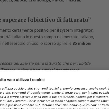
ojects, Aboca, Cromology, Pinko, Finstral,
 superare l’obiettivo di fatturato”
mento certamente positivo per il system integrator,
prietà italiana in questo campo nel mercato italiano,
 nell’esercizio chiuso lo scorso aprile, e
85 milioni
escita del 25% sia per il fatturato che per l’Ebitda,
ll’estero
, e siamo
ben avviati per centrare
o fiscale
, che è di 800 milioni, anzi credo che lo
che nel 2027 festeggeremo i miei cinquant’anni
ttivo per i prossimi anni, e cioè il percorso di