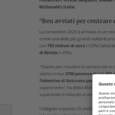
Fincantieri, Intesa Sanpaolo, MadaPr
McDonald’s Italia.
“Ben avviati per centrare e
La convention 2023 è arrivata in un mo
ormai una delle più grandi realtà di pro
con
703 milioni di euro
(+23%) fatturati
di Ebitda
(+25%).
“Stiamo per chiudere la semestrale in cr
siamo ormai
3700 persone di cui 400 a
l’obiettivo di fatturato per quest’ann
supereremo”
, ha detto Moriani.
“Spero 
superando il miliardo di euro”.
Collegato a questo c’è anche l’altro obie