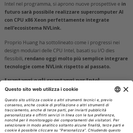
Intel nel programma, si aprono nuove prospettive e
in
futuro sarà possibile realizzare supercomputer AI
con CPU x86 Xeon perfettamente integrate
nell’ecosistema NVLink.
Proprio Huang ha sottolineato come i progressi nei
design modulari delle CPU Intel, basati su I/O dies
flessibili,
rendano oggi molto più semplice integrare
tecnologie come NVLink rispetto al passato.
I vantaggi e gli svantaggi per Intel…
Per Intel questa collaborazione equivale a una
scorciatoia strategica.
Dopo diversi tentativi falliti di
entrare nel mercato delle GPU datacenter e di proporre
acceleratori IA competitivi, l’azienda di Santa Clara
ottiene finalmente un biglietto d’ingresso nell’arena del
calcolo su larga scala.
Partecipare all’ecosistema