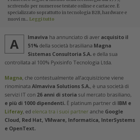
scrivendo per numerose testate online e cartacee. È
specializzato soprattutto in tecnologia B2B, hardware e
nuovi m...
Leggi tutto
lmaviva
ha annunciato di aver
acquisito il
A
51%
della società brasiliana
Magna
Sistemas Consultoria S.A.
e della sua
controllata al 100% Pyxisinfo Tecnologia Ltda.
Magna
, che contestualmente all’acquisizione viene
rinominata
Almaviva Solutions S.A.
, è una società di
servizi IT con
26 anni di storia
sul mercato brasiliano,
e più di 1000 dipendenti.
È platinum partner di
IBM e
Liferay
, ed
elenca tra i suoi partner
anche
Google
Cloud, Red Hat, VMware, Informatica, InterSystems
e OpenText.