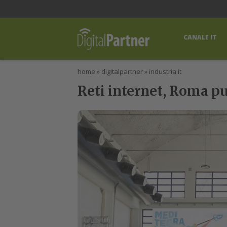
lWorld
Digital Manager
DigitalPartner
CWI Digital Health – Home
CANALE IT
home
»
digitalpartner
»
industria it
Reti internet, Roma pu