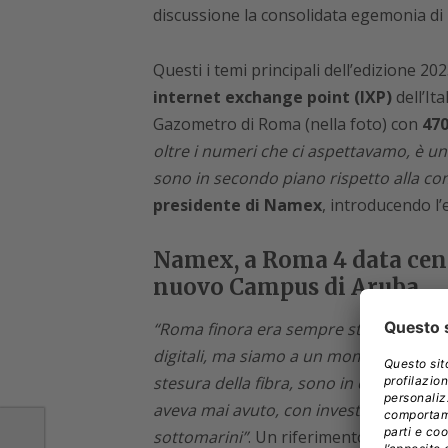
discussione la consolidata egemonia di 
Questi i temi principali dell’edizione 20
internet exchange point (IXP)
dell’Ita
Gazometro di Roma (nella foto) con
470
oltre i numeri che ci aspettavamo, è un 
sono in secondo piano rispetto alla c
presidente di Namex
, introducendo l’
Namex, a Roma 4 data cent
nuovo Campus di Aruba
“Roma finora era sempre stata una “cene
digitali, ma siamo a un momento di sv
stesura della fibra, sono in corso ben t
aveva mai avuto, con investimenti da cen
sottomarini”
. Un riferimento quest’ulti