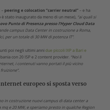
i –
peering e colocation “carrier neutral”
– e ha
o è stato inaugurato da meno di un mese),
“ai quali si
ovo Punto di Presenza presso l’Hyper Cloud Data
 grande campus Data Center in costruzione a Roma,
ci, per un totale di 30 MW di potenza IT”
.
nti poi negli ultimi anni
due piccoli IXP a Bari e
lbania con 20 ISP e 2 content provider.
“Noi li
ernet, i contenuti vanno portati il più vicino
 fruizione”.
 internet europeo si sposta verso
ono in costruzione nuovi campus di data center a
a mq e 20 MW, e speriamo presto in qualche Region