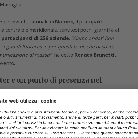
Marsiglia.
23 dell’evento annuale di
Namex
, il principale
lia centrale e meridionale, tenutosi pochi giorni fa al
 partecipanti di 256 aziende
.
“Siamo andati ben
segno dell’interesse per questi temi, che di solito
omunicazione di massa”
, ha detto
Renato Brunetti,
evento.
er e un punto di presenza nel
rentola” dal punto di vista delle infrastrutture
olta: mentre procede in modo abbastanza spedito la
re progetti di data center “neutrali”, che Roma non
tinaia di milioni, e due progetti di cavi
mo alle dorsali
Blue
(di Google, Omantel e Telecom