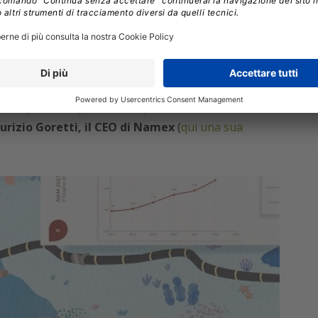
Giordania, e arriva a Genova e Marsiglia – e
zara del Vallo e arriva a Genova.
ettore Generale del Comune di Roma
, che ha
rastruttura abilitante per Roma, stavolta pubblica, e
ttadini (sicurezza, telecamere, sensori ambientali e di
rizio Goretti, il CEO di Namex
(
qui una sua