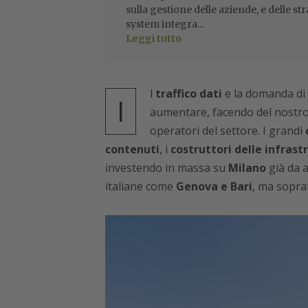
sulla gestione delle aziende, e delle str
system integra...
Leggi tutto
l
traffico dati
e la domanda di
I
aumentare, facendo del nostr
operatori del settore. I grandi
contenuti
, i
costruttori delle infrast
investendo in massa su
Milano
già da a
italiane come
Genova e Bari
, ma sopra