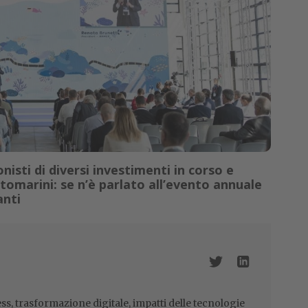
nisti di diversi investimenti in corso e
ttomarini: se n’è parlato all’evento annuale
anti
ss, trasformazione digitale, impatti delle tecnologie