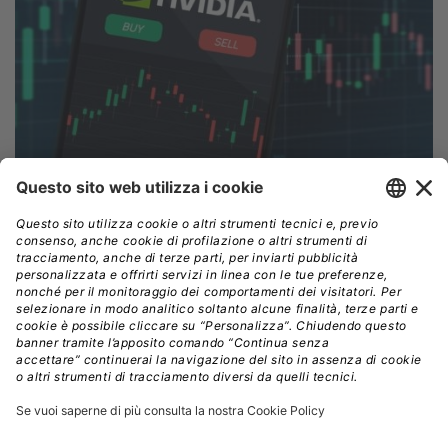
Crediti: Shutterstock
Un intreccio di relazioni
La stessa Nvidia ha precisato che
due suoi clienti
indiretti hanno rappresentato oltre il 10% dei ricavi
totali, acquistando però i sistemi attraverso i
canali di Customer A e Customer B.
A rendere la
mappa ancora più complessa, l’azienda ha aggiunto che
una
“AI research and development company ha
contribuito in modo significativo al fatturato, sia