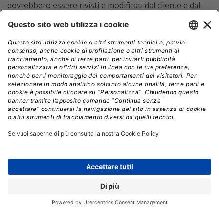
dovrebbero essere rivisti e modificati dal cliente e dal
consulente legale, perché solitamente sono declinati a
favore del fornitore.
Quando invia una Request For Proposal, il cliente
dovrebbe indicare chiaramente i livelli di servizio
previsti; questo incide sulle offerte e sui prezzi dei
fornitori e può anche influenzare la decisione di un
fornitore a rispondere. Per esempio, se si richiede una
disponibilità di un sistema al 99,999% e un fornitore
non è in grado di soddisfare questo requisito con il
design specificato, può proporre una soluzione diversa
e più efficace.
Cosa include uno SLA?
L’accordo dovrebbe includere non solo una descrizione
dei servizi da fornire e dei livelli di servizio attesi, ma