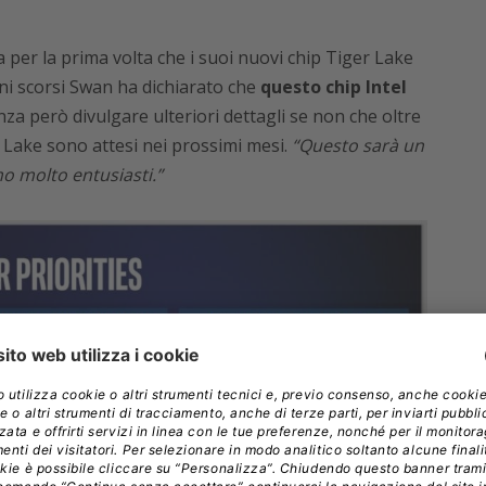
 per la prima volta che i suoi nuovi chip Tiger Lake
ni scorsi Swan ha dichiarato che
questo chip Intel
za però divulgare ulteriori dettagli se non che oltre
 Lake sono attesi nei prossimi mesi.
“Questo sarà un
o molto entusiasti.”