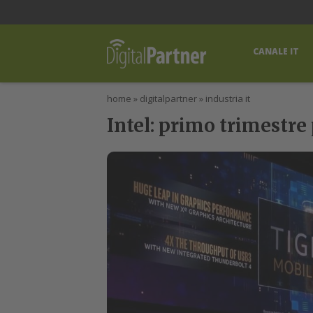
lWorld
Digital Manager
DigitalPartner
CWI Digital Health – Home
CANALE IT
home
»
digitalpartner
»
industria it
Intel: primo trimestre