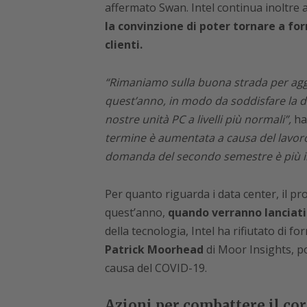
affermato Swan. Intel continua inoltre a
la convinzione di poter tornare a forn
clienti.
“Rimaniamo sulla buona strada per aggi
quest’anno, in modo da soddisfare la d
nostre unità PC a livelli più normali”,
ha
termine è aumentata a causa del lavoro 
domanda del secondo semestre è più i
Per quanto riguarda i data center, il pro
quest’anno,
quando verranno lanciati 
della tecnologia, Intel ha rifiutato di f
Patrick Moorhead
di Moor Insights, po
causa del COVID-19.
Azioni per combattere il co