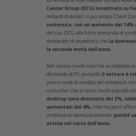
Le attività di Intel basate sui dati lett
Center Group (DCG) incentrato su X
miliardi di dollari. Il più ampio Client
sostenuta, con un aumento del 14% a 9
del suo DCG alla forte domanda di prodo
dichiarato di aspettarsi che
la domanda
la seconda metà dell’anno.
Allo stesso modo Intel ha accreditato la
domanda di PC portatili:
il settore è i
prezzi medi di vendita dei notebook son
consumer che si sono rivolti soprattutt
desktop sono diminuite del 2%, sebbe
aumentati del 4%.
Intel ha però affer
continuerà necessariamente,
poiché sa
attesa nel corso dell’anno.