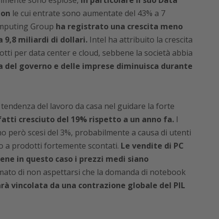
eralmente sono esplose,
in particolare il suo Data
eon
le cui entrate sono aumentate del 43% a 7
 Computing Group
ha registrato una crescita meno
,8 miliardi di dollari.
Intel ha attribuito la crescita
tti per data center e cloud, sebbene la società abbia
 del governo e delle imprese diminuisca durante
 tendenza del lavoro da casa nel guidare la forte
nfatti cresciuto del 19% rispetto a un anno fa.
I
o però scesi del 3%, probabilmente a causa di utenti
o a prodotti fortemente scontati.
Le vendite di PC
ne in questo caso i prezzi medi siano
mato di non aspettarsi che la domanda di notebook
rà vincolata da una contrazione globale del PIL