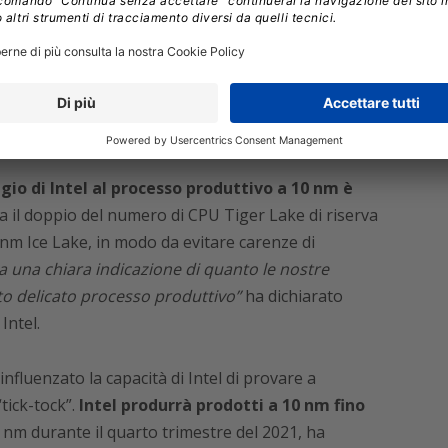
gio di Intel al processo produttivo a 10 nm è
ca il doppio del numero di CPU Tiger Lake di riserva
nm Ice Lake, in modo da evitare carenze di
a una chiara indicazione di quanto le nostre
to delicato processo produttivo”
ha dichiarato
 Intel.
fluenzato la capacità di Intel di provare a
ick-tock”.
Intel produrrà prodotti a 10 nm fino
nm durante il quarto trimestre del 2021, ha