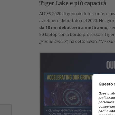
Tiger Lake e più capacità
Al CES 2020 di gennaio Intel confermava
avrebbero debuttato nel 2020. Nei gior
da 10 nm debutterà a metà anno,
sen
50 laptop con a bordo processori Tiger
grande lancio”,
ha detto Swan.
“Ne siam