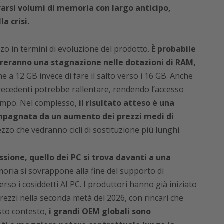
arsi volumi di memoria con largo anticipo,
a crisi.
zo in termini di evoluzione del prodotto.
È probabile
reranno una stagnazione nelle dotazioni di RAM,
 a 12 GB invece di fare il salto verso i 16 GB. Anche
precedenti potrebbe rallentare, rendendo l’accesso
tempo. Nel complesso,
il risultato atteso è una
ompagnata da un aumento dei prezzi medi di
ezzo che vedranno cicli di sostituzione più lunghi.
sione, quello dei PC si trova davanti a una
oria si sovrappone alla fine del supporto di
so i cosiddetti AI PC. I produttori hanno già iniziato
rezzi nella seconda metà del 2026, con rincari che
sto contesto,
i grandi OEM globali sono