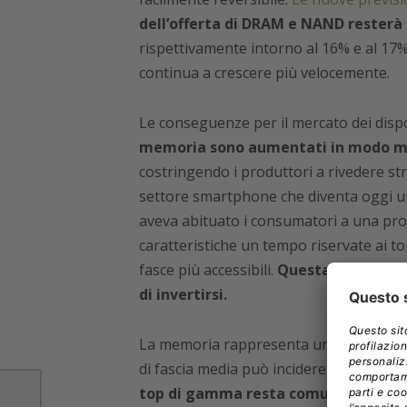
dell’offerta di DRAM e NAND resterà 
rispettivamente intorno al 16% e al 17
continua a crescere più velocemente.
Le conseguenze per il mercato dei dispo
memoria sono aumentati in modo marc
costringendo i produttori a rivedere stra
settore smartphone che diventa oggi uno 
aveva abituato i consumatori a una prog
caratteristiche un tempo riservate ai 
fasce più accessibili.
Questa tendenza r
di invertirsi.
La memoria rappresenta una voce fonda
di fascia media può incidere fino a un q
top di gamma resta comunque una pe