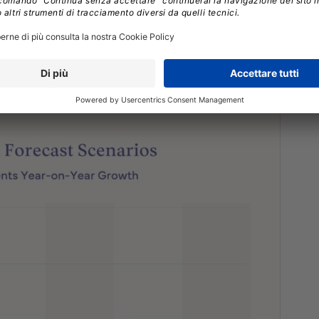
devono quindi decidere se aumentare i prezzi al
cettare una drastica erosione dei margini.
Per molti
 sui volumi e sulle fasce basse, l’ultima opzione