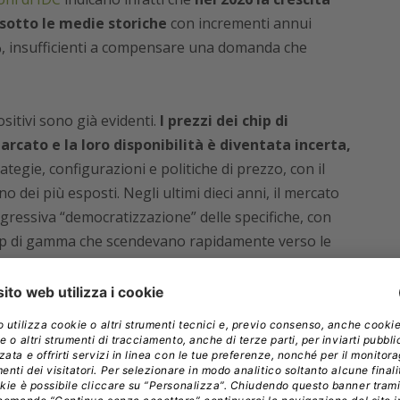
sotto le medie storiche
con incrementi annui
%, insufficienti a compensare una domanda che
sitivi sono già evidenti.
I prezzi dei chip di
ato e la loro disponibilità è diventata incerta,
tegie, configurazioni e politiche di prezzo, con il
dei più esposti. Negli ultimi dieci anni, il mercato
ressiva “democratizzazione” delle specifiche, con
top di gamma che scendevano rapidamente verso le
ischia ora di interrompersi, se non addirittura
mentale nel costo di uno smartphone. Nei modelli
uinto del costo totale dei componenti,
mentre nei
rcentuale a doppia cifra.
Con l’aumento dei