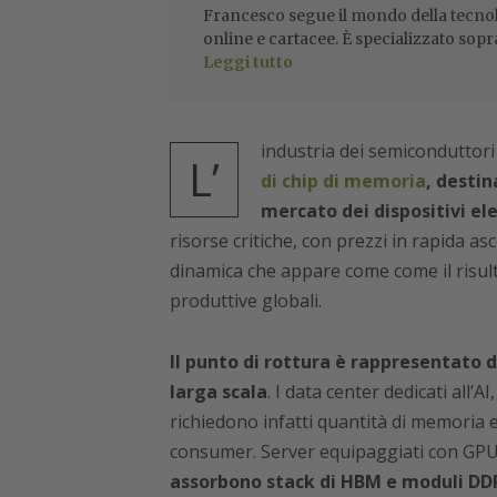
Francesco segue il mondo della tecnol
online e cartacee. È specializzato sopr
Leggi tutto
industria dei semiconduttori
L’
di chip di memoria
, destin
mercato dei dispositivi ele
risorse critiche, con prezzi in rapida as
dinamica che appare come come il risul
produttive globali.
Il punto di rottura è rappresentato da
larga scala
. I data center dedicati all’A
richiedono infatti quantità di memoria 
consumer. Server equipaggiati con GPU d
assorbono stack di HBM e moduli DDR5