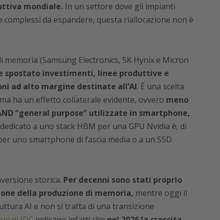
uttiva mondiale.
In un settore dove gli impianti
 complessi da espandere, questa riallocazione non è
ri di memoria (Samsung Electronics, SK Hynix e Micron
spostato investimenti, linee produttive e
ni ad alto margine destinate all’AI
. È una scelta
, ma ha un effetto collaterale evidente, ovvero
meno
NAND “general purpose” utilizzate in smartphone,
dedicato a uno stack HBM per una GPU Nvidia è, di
per uno smartphone di fascia media o a un SSD
versione storica.
Per decenni sono stati proprio
ione della produzione di memoria,
mentre oggi il
uttura AI e non si tratta di una transizione
ni di IDC
indicano infatti che
nel 2026 la crescita