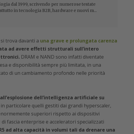
ogia dal 1999, scrivendo per numerose testate
attutto in tecnologia B2B, hardware e nuovi m...
 si trova davanti a
una grave e prolungata carenza
ata ad avere effetti strutturali sull’intero
ttronici.
DRAM e NAND sono infatti diventate
cesa e disponibilità sempre più limitata, in una
tato di un cambiamento profondo nelle priorità
ll’esplosione dell’intelligenza artificiale su
I, in particolare quelli gestiti dai grandi hyperscaler,
enormemente superiori rispetto ai dispositivi
i fascia enterprise e acceleratori specializzati
 ad alta capacità in volumi tali da drenare una