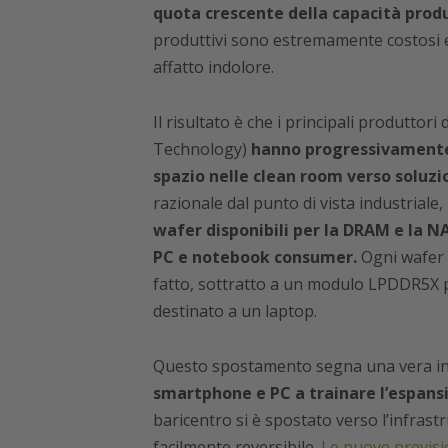
quota crescente della capacità prod
produttivi sono estremamente costosi e
affatto indolore.
Il risultato è che i principali produtto
Technology)
hanno progressivamente 
spazio nelle clean room verso soluzio
razionale dal punto di vista industriale
wafer disponibili per la DRAM e la 
PC e notebook consumer.
Ogni wafer 
fatto, sottratto a un modulo LPDDR5X 
destinato a un laptop.
Questo spostamento segna una vera in
smartphone e PC a trainare l’espans
baricentro si è spostato verso l’infrastr
facilmente reversibile.
Le nuove previsio