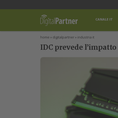
lWorld
Digital Manager
DigitalPartner
CWI Digital Health – Home
CANALE IT
home
»
digitalpartner
»
industria it
IDC prevede l’impatto 