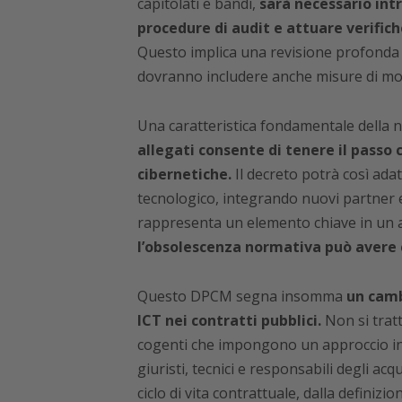
capitolati e bandi,
sarà necessario intr
procedure di audit e attuare verifich
Questo implica una revisione profonda d
dovranno includere anche misure di mo
Una caratteristica fondamentale della n
allegati consente di tenere il passo 
cibernetiche.
Il decreto potrà così ada
tecnologico, integrando nuovi partner e 
rappresenta un elemento chiave in un a
l’obsolescenza normativa può avere 
Questo DPCM segna insomma
un camb
ICT nei contratti pubblici.
Non si tratt
cogenti che impongono un approccio inte
giuristi, tecnici e responsabili degli acqu
ciclo di vita contrattuale, dalla definizion