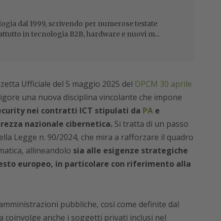
ogia dal 1999, scrivendo per numerose testate
attutto in tecnologia B2B, hardware e nuovi m...
zetta Ufficiale del 5 maggio 2025 del
DPCM 30 aprile
 vigore una nuova disciplina vincolante che impone
urity nei contratti ICT stipulati da
PA
e
urezza nazionale cibernetica.
Si tratta di un passo
della Legge n. 90/2024, che mira a rafforzare il quadro
matica, allineandolo
sia alle esigenze strategiche
testo europeo, in particolare con riferimento alla
e amministrazioni pubbliche, così come definite dal
a coinvolge anche i soggetti privati inclusi nel