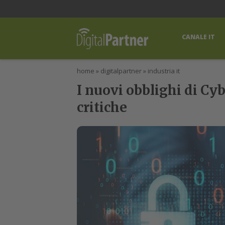
lWorld
Digital Manager
DigitalPartner
CWI Digital Health – Home
CANALE IT
home
»
digitalpartner
»
industria it
I nuovi obblighi di Cyb
critiche