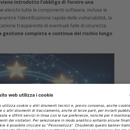
 viene introdotto l’obbligo di fornire una
e elenchi tutte le componenti software, incluse le
ntire l’identificazione rapida delle vulnerabilità, la
zione trasparente di eventuali falle di sicurezza.
 gestione completa e continua del rischio lungo