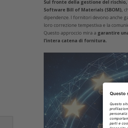
Sul fronte della gestione del rischio,
Software Bill of Materials (SBOM),
ch
dipendenze. I fornitori devono anche gara
loro correzione tempestiva e la comunica
Questo approccio mira a
garantire una
l’intera catena di fornitura.