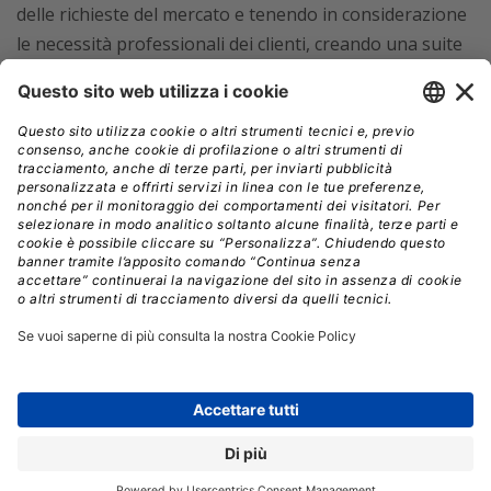
delle richieste del mercato e tenendo in considerazione
le necessità professionali dei clienti, creando una suite
di prodotti completi e modulabili secondo le esigenze
specifiche.
Quali sono le principali funzionalità della
suite?
Le prime funzionalità che abbiamo sviluppato sono
state focalizzate principalmente sulle presenze, sia in
termini di rilevazione che di gestione: ad esempio
abbiamo inserito elementi innovativi come la verifica
della posizione GPS da remoto e la transizione da
cartellino ad app mobile.
A quel punto, il passo più naturale è stato di avvicinarci
al mondo payroll realizzando integrazioni verso i
software per l’elaborazione dei cedolini, non solo per