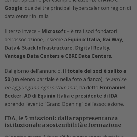
Google
, due dei tre principali hyperscaler con region di
data center in Italia.
Il terzo invece –
Microsoft
– è tra i soci fondatori
dell’associazione, insieme a
Equinix Italia, Rai Way,
Data4, Stack Infrastructure, Digital Realty,
Vantage Data Centers e CBRE Data Centers
.
Dal giorno dell’annuncio,
il totale dei soci è salito a
50
(un elenco parziale è nella foto a fianco),
“e altri se
ne aggiungono ogni settimana”
, ha detto
Emmanuel
Becker, AD di Equinix Italia e presidente di IDA
,
aprendo l’evento “Grand Opening” dell’associazione.
IDA, le 5 missioni: dalla rappresentanza
istituzionale a sostenibilità e formazione
“Il nostro motto è “non c’è business senza digitale e