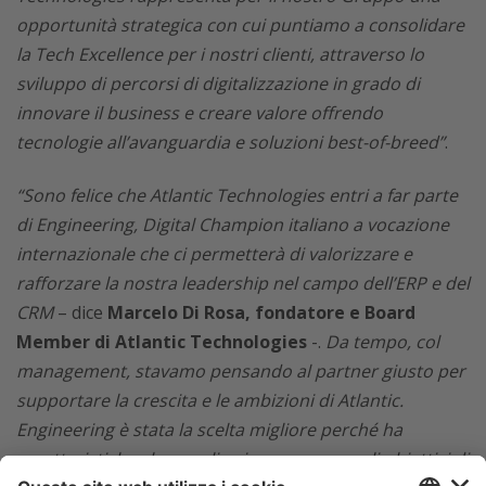
opportunità strategica con cui puntiamo a consolidare
la Tech Excellence per i nostri clienti, attraverso lo
sviluppo di percorsi di digitalizzazione in grado di
innovare il business e creare valore offrendo
tecnologie all’avanguardia e soluzioni best-of-breed”
.
“Sono felice che Atlantic Technologies entri a far parte
di Engineering, Digital Champion italiano a vocazione
internazionale che ci permetterà di valorizzare e
rafforzare la nostra leadership nel campo dell’ERP e del
CRM
– dice
Marcelo Di Rosa, fondatore e Board
Member di Atlantic Technologies
-.
Da tempo, col
management, stavamo pensando al partner giusto per
supportare la crescita e le ambizioni di Atlantic.
Engineering è stata la scelta migliore perché ha
caratteristiche che meglio si sposano con gli obiettivi di