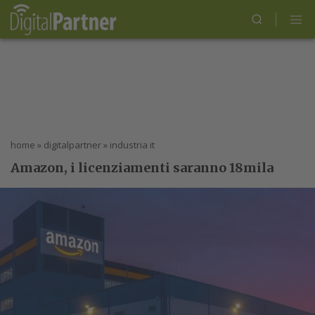
home
»
digitalpartner
»
industria it
Amazon, i licenziamenti saranno 18mila