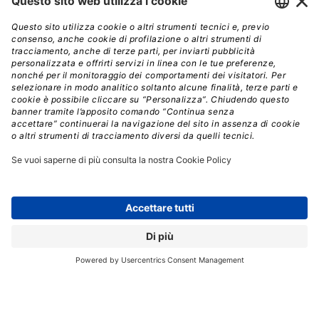
Atlantic. Io metterò a disposizione da Board Member la
mia esperienza nel dare continuità al business
dell’azienda e assisterla nella transizione all’interno di
Engineering
”.
Fabio Momola, Executive VP di Engineering,
è stato
nominato
nuovo Amministratore Delegato di
Atlantic Technologies
.
Atlantic rimarrà indipendente all’interno del Gruppo
Engineering e potrà rafforzare le practice di Salesforce
e Tableau, Oracle (incluso ERP Cloud) e Infor grazie al
supporto del Gruppo Engineering forte di oltre 12.000
persone nel mondo che – si legge nel comunicato – con
il supporto degli azionisti Bain Capital e NB
Renaissance, e la guida di un nuovo management, ha
l’obiettivo di diventare il più importante Digital Player