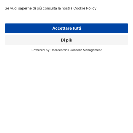
delle acquisizioni classiche, l’acquihire (soprattutto se
accompagnato da licenze non esclusive) è meno
soggetto a scrutinio antitrust.
Flessibilità per la startup:
Windsurf mantiene la
propria indipendenza e la possibilità di crescere
autonomamente, beneficiando al contempo di un
importante flusso di cassa e di visibilità globale.
L’operazione di Google si inserisce in un contesto in cui,
soprattutto negli ultimi mesi,
le grandi aziende
tecnologiche hanno intensificato la corsa
all’acquisizione di startup e talenti nel settore
dell’AI generativa.
Meta
, Microsoft, Amazon e Google
hanno infatti messo in campo offerte multimilionarie e
strategie di acquihire per assicurarsi i migliori cervelli,
spesso preferendo questa strada a quella delle
acquisizioni totali, che rischiano di essere bloccate dalle