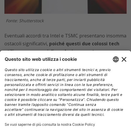
Fonte: Shutterstock
Eventuali accordi tra Intel e TSMC presentano insomma
ostacoli significativi,
poiché questi due colossi tech
utilizzano processi di produzione, sostanze
chimiche e strumenti diversi.
Intel ha già avuto
collaborazioni produttive con UMC e Tower
Semiconductor, ma resta da capire come potrebbe
strutturarsi un’alleanza con TSMC anche nel rispetto
dei segreti industriali.
Nel frattempo, Nvidia e Broadcom stanno testando la
tecnologia produttiva più avanzata di Intel (18A),
mentre AMD sta valutando se adottarla. Tuttavia, il
nodo tecnologico è un punto critico: Intel sostiene che il