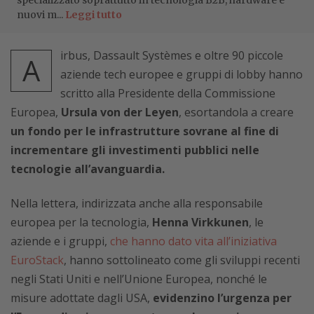
specializzato soprattutto in tecnologia B2B, hardware e
nuovi m...
Leggi tutto
irbus, Dassault Systèmes e oltre 90 piccole
A
aziende tech europee e gruppi di lobby hanno
scritto alla Presidente della Commissione
Europea,
Ursula von der Leyen
, esortandola a creare
un fondo per le infrastrutture sovrane al fine di
incrementare gli investimenti pubblici nelle
tecnologie all’avanguardia.
Nella lettera, indirizzata anche alla
responsabile
europea per la tecnologia,
Henna Virkkunen
, l
e
aziende e i gruppi,
che hanno dato vita all’iniziativa
EuroStack
, hanno sottolineato come gli sviluppi recenti
negli Stati Uniti e nell’Unione Europea, nonché le
misure adottate dagli USA,
evidenzino l’urgenza per