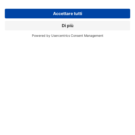
suo processo 18A sia superiore a quello a 2 nanometri
di TSMC,
una posizione che ha ulteriormente
complicato i negoziati tra le due aziende.
Se alla fine l’accordo andrà comunque in porto,
potrebbe segnare una svolta importantissima nel
settore dei semiconduttori,
con un cambiamento
significativo nei rapporti di forza tra i principali
protagonisti di questa industria.
FABBRICA DI PROCESSORI
MERCATO CHIP
Aziende:
BROADCOM
INTEL
NVIDIA