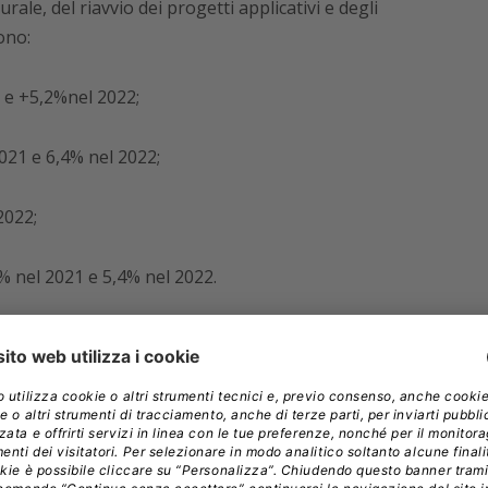
ale, del riavvio dei progetti applicativi e degli
ono:
1 e +5,2%nel 2022;
2021 e 6,4% nel 2022;
2022;
5% nel 2021 e 5,4% nel 2022.
ede una dinamica più forte per la componente
liardi di euro, e +4,6% nel 2022) che per quella
 miliardi, e +1,5% nel 2022).
di spesa ICT si avranno nei comparti
Industria
ribuzione e Servizi
(+5,4% nel 2021 e + 4,4% nel