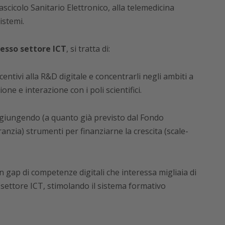
ascicolo Sanitario Elettronico, alla telemedicina
istemi.
stesso settore ICT
, si tratta di:
centivi alla R&D digitale e concentrarli negli ambiti a
one e interazione con i poli scientifici.
ggiungendo (a quanto già previsto dal Fondo
nzia) strumenti per finanziarne la crescita (scale-
 gap di competenze digitali che interessa migliaia di
l settore ICT, stimolando il sistema formativo