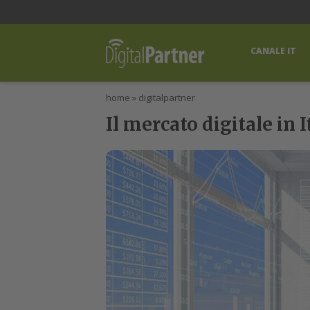
lWorld
Digital Manager
DigitalPartner
CWI Digital Health – Home
CANALE IT
home
»
digitalpartner
Il mercato digitale in 