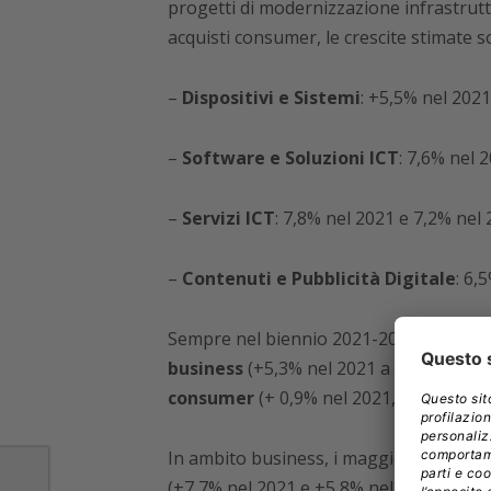
progetti di modernizzazione infrastruttur
acquisti consumer, le crescite stimate s
–
Dispositivi e Sistemi
: +5,5% nel 202
–
Software e Soluzioni ICT
: 7,6% nel 
–
Servizi ICT
: 7,8% nel 2021 e 7,2% nel 
–
Contenuti e Pubblicità Digitale
: 6,
Sempre nel biennio 2021-2022, si prev
business
(+5,3% nel 2021 a circa 43,2 mi
consumer
(+ 0,9% nel 2021, a circa 29,7
In ambito business, i maggior aumenti 
(+7,7% nel 2021 e +5,8% nel 2022),
Dist