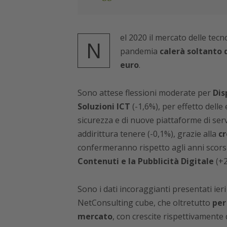
el 2020 il mercato delle tecn
N
pandemia
calerà soltanto 
euro
.
Sono attese flessioni moderate per
Dis
Soluzioni ICT
(-1,6%), per effetto dell
sicurezza e di nuove piattaforme di serviz
addirittura tenere (-0,1%), grazie alla
cr
confermeranno rispetto agli anni scorsi 
Contenuti e la Pubblicità Digitale
(+2
Sono i dati incoraggianti presentati ier
NetConsulting cube, che oltretutto
per
mercato
, con crescite rispettivamente 