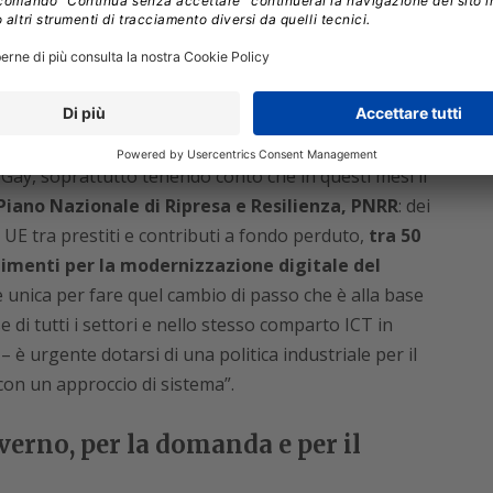
nel 2022),
Telecomunicazioni e Media
(+4%, nel
urazioni e Finanza, Utility, Trasporti e Sanità. Buone
ica Amministrazione
, sia Centrale (+4,3% nel 2021 e
021 e +4,4% nel 2022).
 Gay, soprattutto tenendo conto che in questi mesi il
Piano Nazionale di Ripresa e Resilienza, PNRR
: dei
la UE tra prestiti e contributi a fondo perduto,
tra 50
timenti per la modernizzazione digitale del
 unica per fare quel cambio di passo che è alla base
e di tutti i settori e nello stesso comparto ICT in
 è urgente dotarsi di una politica industriale per il
a con un approccio di sistema”.
erno, per la domanda e per il