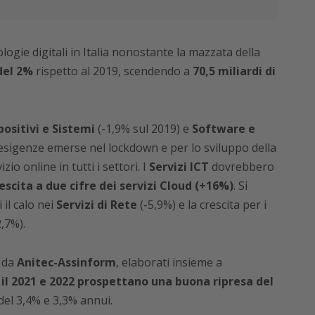
ologie digitali in Italia nonostante la mazzata della
del 2%
rispetto al 2019, scendendo a
70,5 miliardi di
positivi e Sistemi
(-1,9% sul 2019) e
Software e
e esigenze emerse nel lockdown e per lo sviluppo della
io online in tutti i settori. I
Servizi ICT
dovrebbero
escita a due cifre dei servizi Cloud (+16%)
. Si
il calo nei
Servizi di Rete
(-5,9%) e la crescita per i
,7%).
i da
Anitec-Assinform
, elaborati insieme a
 il 2021 e 2022 prospettano una buona ripresa del
del 3,4% e 3,3% annui.