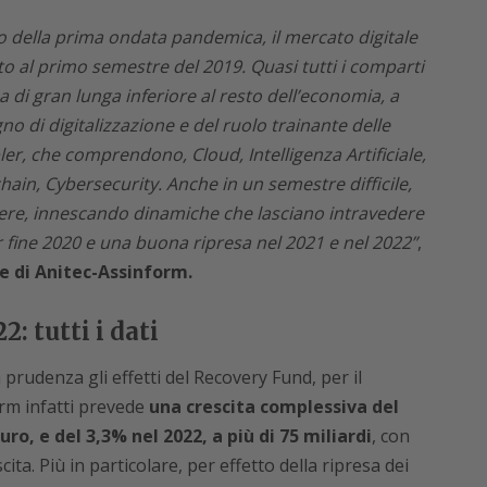
o della prima ondata pandemica, il mercato digitale
etto al primo semestre del 2019. Quasi tutti i comparti
 di gran lunga inferiore al resto dell’economia, a
o di digitalizzazione e del ruolo trainante delle
bler, che comprendono, Cloud, Intelligenza Artificiale,
hain, Cybersecurity. Anche in un semestre difficile,
ere, innescando dinamiche che lasciano intravedere
 fine 2020 e una buona ripresa nel 2021 e nel 2022”
,
e di Anitec-Assinform.
2: tutti i dati
rudenza gli effetti del Recovery Fund, per il
orm infatti prevede
una crescita complessiva del
euro, e del 3,3% nel 2022, a più di 75 miliardi
, con
scita. Più in particolare, per effetto della ripresa dei