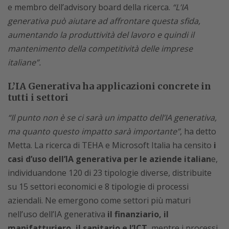
e membro dell’advisory board della ricerca.
“L’IA
generativa può aiutare ad affrontare questa sfida,
aumentando la produttività del lavoro e quindi il
mantenimento della competitività delle imprese
italiane”.
L’IA Generativa ha applicazioni concrete in
tutti i settori
“Il punto non è se ci sarà un impatto dell’IA generativa,
ma quanto questo impatto sarà importante”
, ha detto
Metta. La ricerca di TEHA e Microsoft Italia ha censito
i
casi d’uso d
ell’IA generativa
per le aziende italian
e,
individuandone
120 di
23 tipologie diverse, distribuit
e
su 15 settori economici e 8 tipologie di processi
aziendali.
Ne emergono come
settori più maturi
nell’uso dell’IA generativa
il finanziario, il
manifatturiero, il sanitario e l’ICT
, mentre i processi