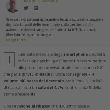
DANIELE LAZZARIN
Si occupa di sistemi informativi business, trasformazione
digitale, impatti delle tecnologie sulla gestione delle
aziende, e delle strategie dell'Industria ICT (fornitori,
distributori, system integra...
Leggi tutto
l mercato mondiale degli
smartphone
chiuderà
I
in flessione anche quest’anno: un calo superiore
alle precedenti previsioni, almeno secondo IDC,
che parla di
1,15 miliardi
di unità consegnate –
il
volume più basso del decennio
, sottolinea la società
di ricerca – con un
calo del 4,7%
, contro il -3,2% della
stima precedente.
Una
revisione al ribasso
che IDC attribuisce al