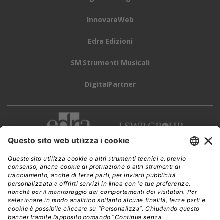
InnovareWeb
Edra Edizioni
SM Strumenti Musicali
DigitalPartner
CWI è una testata giornalistica di
Edra Edizioni s.r.l.
Direzione, amministrazione, redazione, pubblicità
Viale Enrico Forlanini 21 - 20134 Milano
Tel. +39 02 881841
C.F./P IVA 13002100157
www.edraedizioni.it
|
Privacy