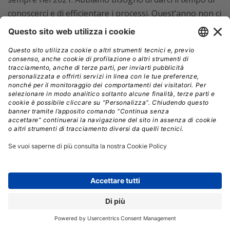
conoscerci e di efficientare i processi. Quest’anno non ci
aspettiamo una crescita superiore al 20% dei ricavi. Per
quanto concerne la crescita del team, prevediamo di
introdurre alcune unità.
COMPETENZE DIGITALI
INTERVISTA
SKILL GAP
SOFTWARE ITALIANO
// Data pubblicazione: 04.03.2022
CONDIVIDI: