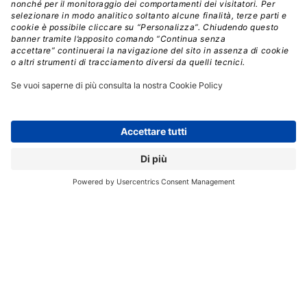
“Fratepietro parlerà dell’importanza della cybersecurity
per l’attività dell’MSP, ponendo l’attenzione anche a
piccole best practice salvavita che di solito vengono
trascurate per negligenza o poca consapevolezza.
Cioffi parlerà di come Progressive Computing nel luglio
2021 sia stata colpita dal famoso
attacco Kaseya
,
ritrovandosi con molti server criptati, e di come è
riuscito prontamente a contenere il disastro e a
ripartire, dando agli MSP consigli e suggerimenti per
affrontare con lucidità e professionalità le situazioni di
crisi.
D’Amico invece parlerà di M&A, cioè di fusioni e
acquisizioni, che molti imprenditori italiani
considerano ancora eventi eccezionali, fornendo