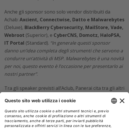
Anche gli sponsor sono solo vendor distribuiti da
Achab:
Axcient, Connectwise, Datto e Malwarebytes
(Deluxe),
BlackBerry Cybersecurity, MailStore, Vade,
Webroot
(Superior), e
CyberCNS, Domotz, HaloPSA,
IT Portal
(Standard).
“In generale questi sponsor
danno un’idea completa degli strumenti che servono a
condurre un’attività di MSP. Malwarebytes è una novità
per noi, questo evento è l’occasione per presentarlo ai
nostri partner”
.
Tra gli speaker previsti all’Aclub, Panerai cita tra gli altri
Stefano Fratepietro
, CEO di Tesla Consulting,
Robert
Cioffi
, COO & Co-founder dell’MSP americano
Progressive Computing,
Roberto D’Amico
, CEO di
Neten Srl, e
Dan Scott
, Director e IT Nation
Community EMEA.