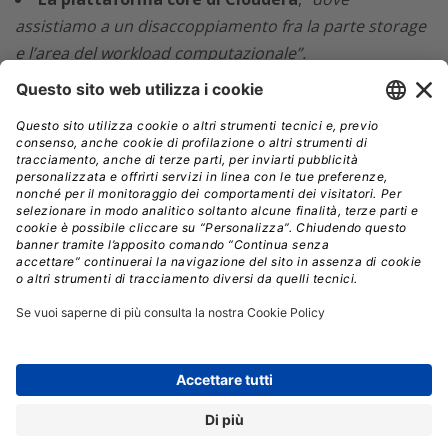
assistiamo a un disaccoppiamento fra la parte storage
e l’area del workload computazionale”.
“Quello che abbiamo cercato di creare è la shared data
experience, Sdx, la gestione dei servizi comuni al
mondo storage e del workload per fare si che io non
debba essere costretto ogni volta che lavoro su Aws,
Microsoft o altro a reinventare la piattaforma di servizi
comuni. Quindi una volta che ho creato la parte di Sdx
virtuale posso ricrearla a seconda delle necessità. Così
non mi preoccupo più che quella policy sia replicata su
Aws o Microsoft”
, aggiunge il responsabile dell’area
mediterranea di Cloudera.
Rimanendo in ambito tecnologico Guglielmo osserva
come Hadoop 3 sia un grande balzo in avanti che si