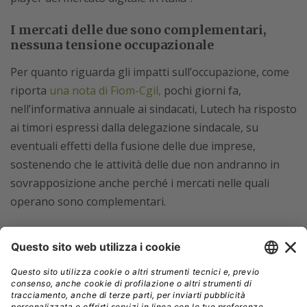
I mercati delle due sono complementari,
nessuna tensione occupazionale
Per quanto riguarda gli impatti sull’occupazione, come
riporta
una nota di Fiom-Cgil,
pochi giorni fa,
nell’informativa annuale ai sindacati, Lutech ha risposto
ai timori espressi dalla delegazione sindacale, su
eventuali effetti della fusione delle due imprese,
sostenendo che le attività delle due non andranno in
sovrapposizione anche perché i mercati nelle quali
operano sono complementari.
Proprio questa caratteristica dovrebbe essere
occasione di sviluppo, soprattutto per tutta la parte
delivery delle due imprese. Lutech, si legge nella nota di
Fiom-Cgil, ha escluso tensioni occupazionali e si è