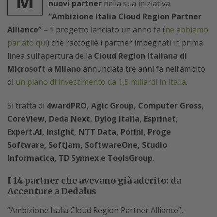
M
nuovi partner
nella sua iniziativa
“Ambizione Italia Cloud Region Partner
Alliance”
– il progetto lanciato un anno fa (
ne abbiamo
parlato qui
) che raccoglie i partner impegnati in prima
linea sull’apertura della
Cloud Region italiana di
Microsoft a Milano
annunciata tre anni fa nell’ambito
di
un piano di investimento da 1,5 miliardi in Italia
.
Si tratta di
4wardPRO, Agic Group, Computer Gross,
CoreView, Deda Next, Dylog Italia, Esprinet,
Expert.AI, Insight, NTT Data, Porini, Proge
Software, SoftJam, SoftwareOne, Studio
Informatica, TD Synnex e ToolsGroup
.
I 14 partner che avevano già aderito: da
Accenture a Dedalus
“Ambizione Italia Cloud Region Partner Alliance”,