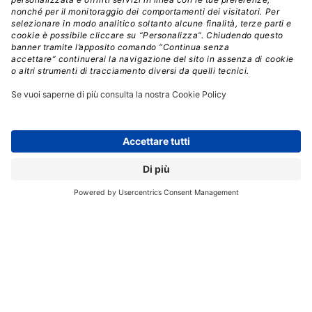
dichiarata confidente di poter gestire il processo senza
che si creino problemi per le persone che non
dovrebbero avere impatti nemmeno legati al futuro
delle sedi.
Giuseppe Di Franco resta AD di Lutech
Advanced Solutions
Tullio Pirovano, Presidente Esecutivo del Gruppo
Lutech e Presidente di Lutech Advanced Solutions
(a
sinistra nella foto) nella nota di Lutech dichiara: “Questa
operazione rappresenta una importante pietra miliare
nella nostra strategia di crescita, e siamo orgogliosi di
avere Lutech Advanced Solutions nel nostro Gruppo
per la costruzione di un futuro più digitale per il nostro
Paese. Con Lutech Advanced Solutions, il Gruppo
Lutech diventa una realtà ancora più completa e in
grado di offrire un’offerta digitale di alto livello, pronta