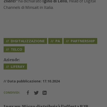
clienti”
ha dichiarato
Igino di Lello
, Head of Digital
Channels di Minsait in Italia.
DIGITALIZZAZIONE
PA
PARTNERSHIP
TELCO
Aziende:
LIFERAY
// Data pubblicazione: 17.10.2024
CONDIVIDI:
Ingram Micro distribuirà l’offerta B2B