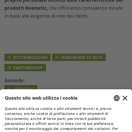
proprio personale tecnico sulle caratteristiche dei
prodotti Keenetic,
che offriranno consulenze mirate
in base alle esigenze di rete dei clienti.
DISTRIBUZIONE
HARDWARE DI RETE
PARTNERSHIP
Aziende:
KEENETIC
// Data pubblicazione: 10.10.2024
CONDIVIDI: