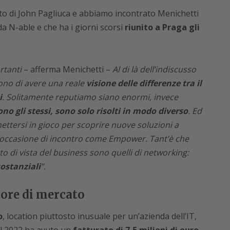
to di John Pagliuca e abbiamo incontrato Menichetti
a N-able e che ha i giorni scorsi
riunito a Praga gli
rtanti
– afferma Menichetti –
Al di là dell’indiscusso
tono di avere una reale
visione delle differenze tra il
i
. Solitamente reputiamo siano enormi, invece
ono gli stessi, sono solo risolti in modo diverso
. Ed
mettersi in gioco per scoprire nuove soluzioni a
’occasione di incontro come Empower. Tant’è che
o di vista del business sono quelli di networking:
ostanziali
”.
tore di mercato
o
, location piuttosto inusuale per un’azienda dell’IT,