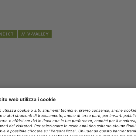
NE ICT
V-VALLEY
o il distributore è al servizio del