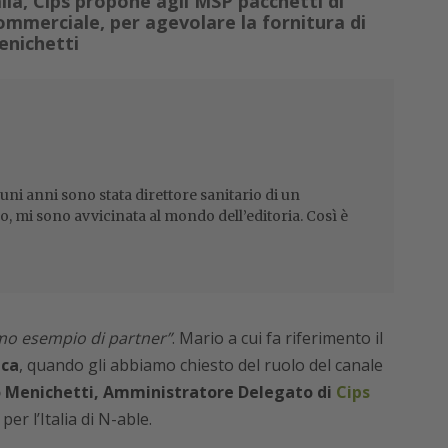
alia, Cips propone agli MSP pacchetti di
ommerciale, per agevolare la fornitura di
Menichetti
uni anni sono stata direttore sanitario di un
so, mi sono avvicinata al mondo dell’editoria. Così è
imo esempio di partner”
. Mario a cui fa riferimento il
uca
, quando gli abbiamo chiesto del ruolo del canale
 Menichetti, Amministratore Delegato di
Cips
per l’Italia di N-able.