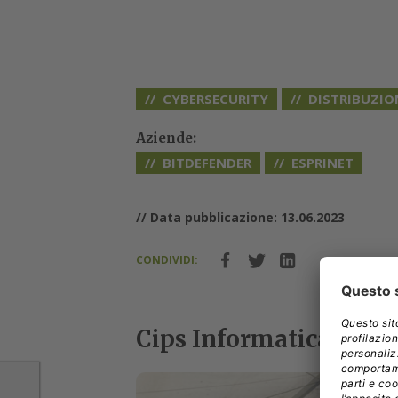
CYBERSECURITY
DISTRIBUZIO
Aziende:
BITDEFENDER
ESPRINET
// Data pubblicazione: 13.06.2023
CONDIVIDI:
Cips Informatica, quand