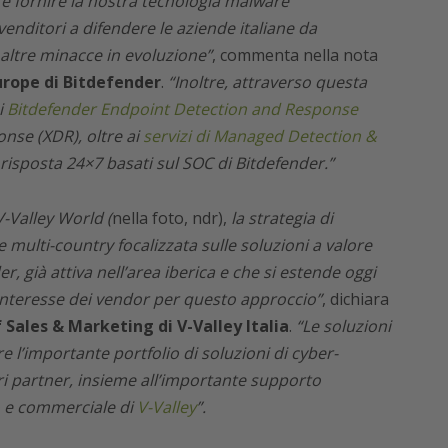
t e fornire la nostra tecnologia malware
venditori a difendere le aziende italiane da
altre minacce in evoluzione”
, commenta nella nota
Europe di Bitdefender
.
“Inoltre, attraverso questa
i
Bitdefender Endpoint Detection and Response
se (XDR), oltre ai
servizi di Managed Detection &
 risposta 24×7 basati sul SOC di Bitdefender.”
-Valley World (
nella foto, ndr),
la strategia di
 multi-country focalizzata sulle soluzioni a valore
, già attiva nell’area iberica e che si estende oggi
l’interesse dei vendor per questo approccio”
, dichiara
 Sales & Marketing di V-Valley Italia
.
“Le soluzioni
 l’importante portfolio di soluzioni di cyber-
ri partner, insieme all’importante supporto
co e commerciale di
V-Valley
”.