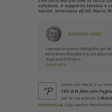
Con circa 600 partner in tutta It
soluzioni, e supporto tecnico e c
servizi. Intervista all'AD Mario 
PATRIZIA GODI
Laureata in scienze biologiche, per alc
laboratorio di analisi. Poi, per puro ca
dagli anni l’90 che s...
Leggi tutto
arlate con Mario, è un ott
“P
CEO di N-Able John Pagli
per la sua azienda, è
Mario
Informatica
, il più vecchio distributore 