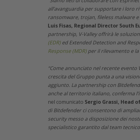
“Siamo lieti di collaborare con Esprine
all’avanguardia per supportare i loro ri
ransomware, trojan, fileless malware e 
Luis Fisas, Regional Director South 
partnership, V-Valley offrirà le soluzion
(EDR)
ed Extended Detection and Respon
Response (MDR)
per il rilevamento e la
“Come annunciato nel recente evento V
crescita del Gruppo punta a una visione
aggiunto. La partnership con Bitdefender
anche al territorio italiano, conferma 
nel comunicato
Sergio Grassi, Head of
di Bitdefender ci consentono di ampliare
security messo a disposizione dei nost
specialistico garantito dal team tecni