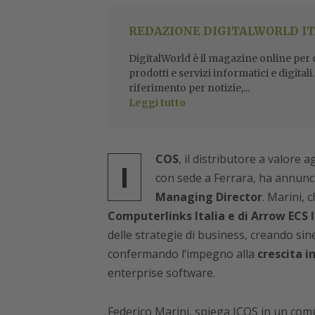
REDAZIONE DIGITALWORLD IT
DigitalWorld è il magazine online per ch
prodotti e servizi informatici e digital
riferimento per notizie,...
Leggi tutto
COS
, il distributore a valore 
I
con sede a Ferrara, ha annunc
Managing Director
. Marini, 
Computerlinks Italia e di Arrow ECS I
delle strategie di business, creando sin
confermando l’impegno alla
crescita i
enterprise software.
Federico Marini, spiega ICOS in un com