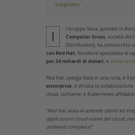
Leggi tutto
l Gruppo Sesa, quotato in Bor
I
Computer Gross
, società del
Distribution), ha sottoscritto 
con Red Hat
, fornitore specialista di 
per 34 miliardi di dollari
, e
attivo anch
Red Hat, spiega Sesa in una nota, è il p
enterprise
, e sfrutta la collaborazion
cloud, container e Kubernetes affidabili 
“Red Hat aiuta le aziende clienti ad int
applicazioni cloud-native del cloud, n
ambienti complessi”.