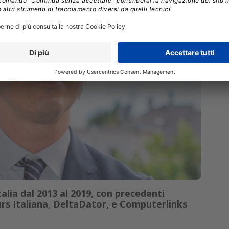
alia dal 2013 al 2019, con precedenti
s Italiana, DeltaDator, e Computerlinks