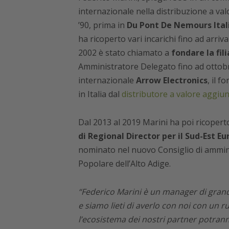
internazionale nella distribuzione a valo
’90, prima in
Du Pont De Nemours Ital
ha ricoperto vari incarichi fino ad arri
2002 è stato chiamato a
fondare la fil
Amministratore Delegato fino ad ottobr
internazionale
Arrow Electronics
, il 
in Italia dal
distributore a valore aggiun
Dal 2013 al 2019 Marini ha poi ricoperto
di Regional Director per il Sud-Est E
nominato nel nuovo Consiglio di ammini
Popolare dell’Alto Adige.
“Federico Marini è un manager di gran
e siamo lieti di averlo con noi con un ru
l’ecosistema dei nostri partner potran