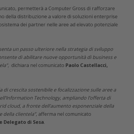
unicato, permetterà a Computer Gross di rafforzare
no della distribuzione a valore di soluzioni enterprise
osistema dei partner nelle aree ad elevato potenziale
nta un passo ulteriore nella strategia di sviluppo
consente di abilitare nuove opportunità di business e
ela
”,
dichiara nel comunicato
Paolo Castellacci,
 di crescita sostenibile e focalizzazione sulle aree a
ell’Information Technology
,
ampliando l’offerta di
id cloud, a fron
te dell’aumento esponenziale
della
della clientela
”,
afferma nel comunicato
e Delegato di Sesa
.