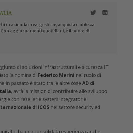
ALIA
i in azienda crea, gestisce, acquista o utilizza
i. Con aggiornamenti quotidiani, è il punto di
aggiunto di soluzioni infrastrutturali e sicurezza IT
iato la nomina di
Federico Marini
nel ruolo di
che in passato è stato tra le altre cose
AD di
talia
, avrà la mission di contribuire allo sviluppo
ergie con reseller e system integrator e
nternazionale di ICOS
nel settore security ed
unicato, ha una consolidata esperienza anche