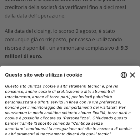
creditoria della società da verificarsi fino a dieci mesi
dalla data dell’operazione.
Alla data del closing, lo scorso 2 agosto, è stato
comunque già corrisposto, per cassa e utilizzando
risorse disponibili, un ammontare complessivo di
9,3
milioni di euro.
“Abbiamo sempre guardato al futuro con l’intenzione
di portare la nostra società all’interno di un grande
Gruppo che consentisse ulteriore crescita e sviluppo in
Italia e all’estero”
, commentano nella nota
I due soci
venditori di Sifar Group, Giovanni e Andrea Sibilla
.
“È pertanto motivo di grande soddisfazione entrare a
far parte di una realtà così strutturata, con grande
capacità finanziaria, manageriale e organizzativa”.