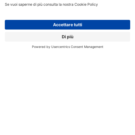
Sifar Group, precisa la nota, verrà mantenuta
all’interno del Gruppo Esprinet come
entità giuridica
separata
, e i due soci venditori rivestiranno ruoli
dirigenziali e continueranno a svolgere funzioni
direttive così da garantire, insieme al
mantenimento
della sede e degli altri 23 dipendenti
di cui la società
si avvale, la continuità operativa.
Sempre in questo mese, il Gruppo Esprinet ha
annunciato anche il closing dell’acquisizione del
distributore spagnolo Lidera
, specializzato in
software di cybersecurity, già annunciata lo scorso
marzo (
ne avevamo parlato più in dettaglio qui
), dopo
aver conseguito il via libera dall’autorità antitrust
spagnola. Il corrispettivo pattuito, pari a 5,6 milioni di
euro e soggetto a meccanismi di aggiustamento
azionabili entro un anno, è stato interamente