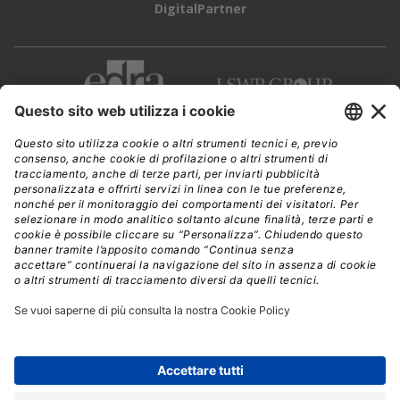
DigitalPartner
CWI è una testata giornalistica di
Edra Edizioni s.r.l.
Direzione, amministrazione, redazione, pubblicità
Viale Enrico Forlanini 21 - 20134 Milano
Tel. +39 02 881841
C.F./P IVA 13002100157
www.edraedizioni.it
|
Privacy
Follow Us