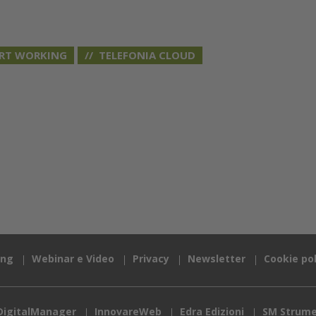
RT WORKING
TELEFONIA CLOUD
ing
Webinar e Video
Privacy
Newsletter
Cookie pol
DigitalManager
InnovareWeb
Edra Edizioni
SM Strume