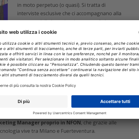
in moto perpetuo (o quasi). Si tratta di
interviste esclusive che ci accompagnano alla
scoperta delle loro vite sia personali che
professionali, con aneddoti e spunti che
potranno magari un giorno portare altre
essa loro scelta.
iamo:
Patrizio Ambrosetti
(imprenditore e
che sta aiutando a costruire servizi per i nomadi
anchini
(mentore e fondatore dell’Accademia Nomadi
madi Digitali Italiani” che conta oggi quasi 14.000
selor certificato esperto di sviluppo di soft skills),
rti di landing page italiani),
Alberto Mattei
te dell’Associazione Italiana Nomadi Digitali) e per
keting Manager proprio in NFON
, che grazie alle
tecnologia vive tra Milano e Fuerteventura.