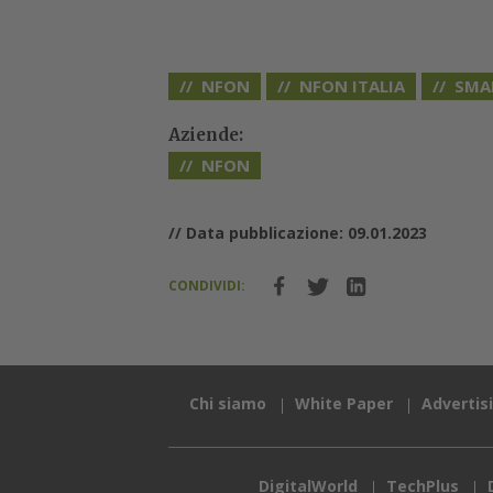
NFON
NFON ITALIA
SMA
Aziende:
NFON
// Data pubblicazione: 09.01.2023
CONDIVIDI:
Chi siamo
White Paper
Advertis
DigitalWorld
TechPlus