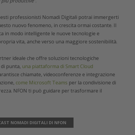
 più produttive”
.
questi professionisti Nomadi Digitali potrai immergerti
esto nuovo fenomeno, in crescita ormai costante. Il
ta in modo intelligente le nuove tecnologie e
 propria vita, anche verso una maggiore sostenibilità.
tner ideale che offre soluzioni tecnologiche
o di punta,
una piattaforma di Smart Cloud
 garantisce chiamate, videoconferenze e integrazione
azione,
come Microsoft Teams
per la condivisione di
rezza. NFON ti può guidare per trasformare il
CAST NOMADI DIGITALI DI NFON