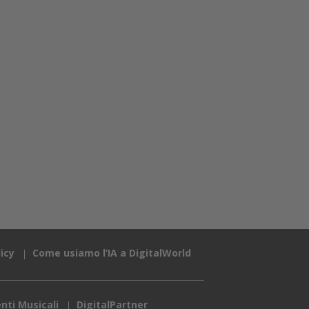
icy
Come usiamo l’IA a DigitalWorld
nti Musicali
DigitalPartner