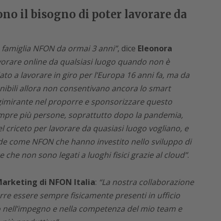
no il bisogno di poter lavorare da
la famiglia NFON da ormai 3 anni”
, dice
Eleonora
 lavorare online da qualsiasi luogo quando non è
iato a lavorare in giro per l’Europa 16 anni fa, ma da
nibili allora non consentivano ancora lo smart
gimirante nel proporre e sponsorizzare questo
empre più persone, soprattutto dopo la pandemia,
l criceto per lavorare da quasiasi luogo vogliano, e
nde come NFON che hanno investito nello sviluppo di
che non sono legati a luoghi fisici grazie al cloud”
.
Marketing di NFON Italia
:
“La nostra collaborazione
rre essere sempre fisicamente presenti in ufficio
o nell’impegno e nella competenza del mio team e