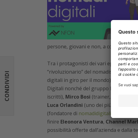
persone, giovani e non, a compiere la st
Tra i protagonisti dei vari episodi trov
“rivoluzionario” del nomadismo digitale 
CONDIVIDI
digitali in giro per il mondo),
Gianni Bi
Digitali nonché del gruppo Facebook “No
iscritti),
Mirco Bosi
(trainer, coach e coun
Luca Orlandini
(uno dei più grandi espe
(fondatore di
nomadidigitali.it
e Presiden
finire
Eleonora Ventura
,
Channel Mar
possibilità offerte dall’azienda e dalla 