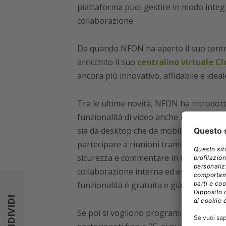
piattaforma puoi gestire in modo integr
collaborazione.
Da quando NFON ha aperto il suo centro
arricchito il suo
centralino virtuale C
ancora più innovativo, affidabile e ideal
Tra le ultime novità, NFON ha introdot
funzionalità di video anche in chiamata 
sia da desktop che da mobile. La possibil
partecipare a riunioni tramite link, di 
sicurezza e commentare in tempo reale, 
collaborazione interna ed esterna, gar
funzionalità è gratuita e già integrata i
CONDIVIDI
Se poi si vogliono programmare le riunion