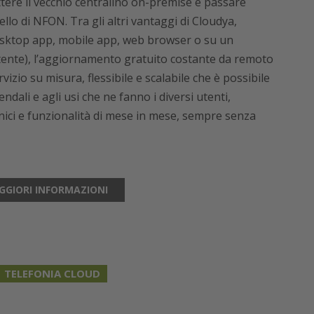
ttere il vecchio centralino on-premise e passare
llo di NFON. Tra gli altri vantaggi di Cloudya,
 desktop app, mobile app, web browser o su un
 utente), l’aggiornamento gratuito costante da remoto
zio su misura, flessibile e scalabile che è possibile
ndali e agli usi che ne fanno i diversi utenti,
nici e funzionalità di mese in mese, sempre senza
GGIORI INFORMAZIONI
TELEFONIA CLOUD