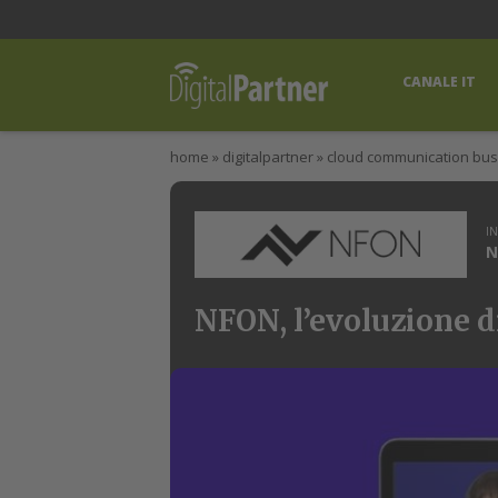
lWorld
Digital Manager
DigitalPartner
CWI Digital Health – Home
CANALE IT
home
»
digitalpartner
»
cloud communication bus
I
N
NFON, l’evoluzione d