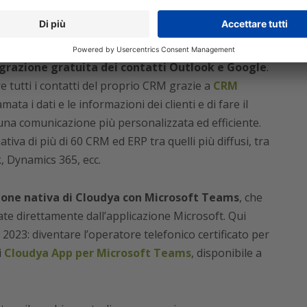
’opzione
Meet&Share Plus
.
r Microsoft Teams
egrazione gratuita dei contatti Outlook e Google
.
 tutti i contatti del proprio CRM grazie a
CRM
ata i dati e le informazioni dei clienti e di fare il
 una comunicazione più personalizzata ed efficiente.
va di più di 60 CRM ed ERP tra quelli più diffusi, tra
, Dynamics 365, ecc.
ione nativa di Cloudya con Microsoft Teams
, che
ate direttamente dall’applicazione Microsoft. Qui
2023: diventare l’operatore telefonico certificato per
i
Cloudya App per Microsoft Teams
, disponibile a