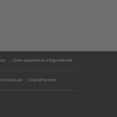
icy
Come usiamo l’IA a DigitalWorld
nti Musicali
DigitalPartner