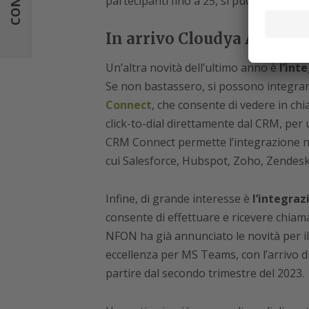
partecipanti fino a 25, si può attivare l
In arrivo Cloudya App pe
Un’altra novità dell’ultimo anno è
l’int
Se non bastassero, si possono integrare
Connect
, che consente di vedere in chiam
click-to-dial direttamente dal CRM, per
CRM Connect permette l’integrazione nati
cui Salesforce, Hubspot, Zoho, Zendesk
Infine, di grande interesse è
l’integraz
consente di effettuare e ricevere chiam
NFON ha già annunciato le novità per il 
eccellenza per MS Teams, con l’arrivo d
partire dal secondo trimestre del 2023.