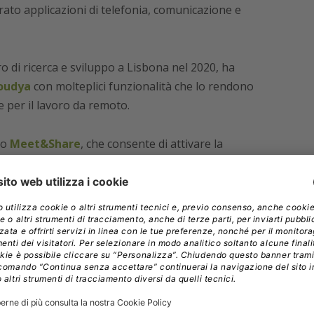
ato applicazioni di telefonia, comunicazione e
 di ricerca e sviluppo a Lisbona nel 2020, ha
loudya
con molteplici funzionalità che lo rendono
e per il lavoro da remoto.
to
Meet&Share
, che consente di attivare la
in corso, ovunque ci si trovi ed in qualsiasi momento,
ità di avviare delle videochiamate interattive, di
condividere lo schermo, documenti e informazioni in
facilitano infatti la comunicazione e la
antendo una maggior produttività. Questa
n Cloudya.
i in anticipo, anche via outlook, e alzare il limite di