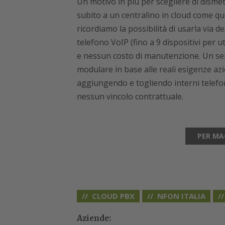
Un motivo in più per scegliere di disme
subito a un centralino in cloud come que
ricordiamo la possibilità di usarla via
telefono VoIP (fino a 9 dispositivi per
e nessun costo di manutenzione. Un servi
modulare in base alle reali esigenze azie
aggiungendo e togliendo interni telefo
nessun vincolo contrattuale.
PER MA
CLOUD PBX
NFON ITALIA
Aziende: