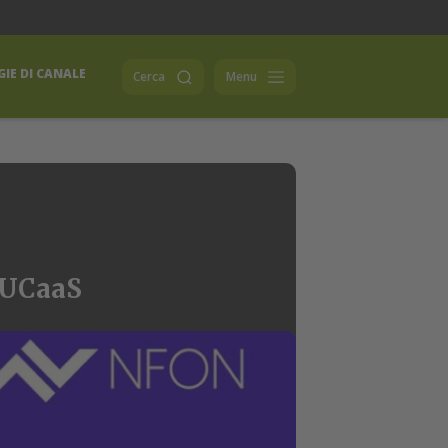
IE DI CANALE
Cerca
Menu
a UCaaS