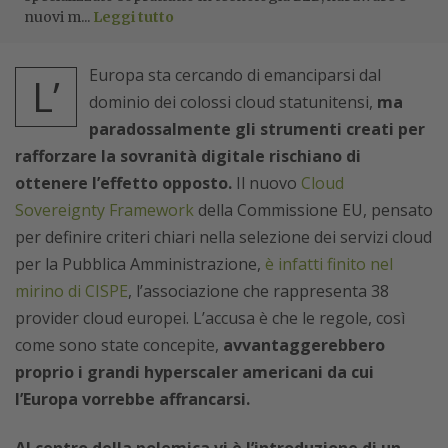
nuovi m...
Leggi tutto
Europa sta cercando di emanciparsi dal
L’
dominio dei colossi cloud statunitensi,
ma
paradossalmente gli strumenti creati per
rafforzare la sovranità digitale rischiano di
ottenere l’effetto opposto.
Il nuovo
Cloud
Sovereignty Framework
della Commissione EU, pensato
per definire criteri chiari nella selezione dei servizi cloud
per la Pubblica Amministrazione,
è infatti finito nel
mirino di CISPE
, l’associazione che rappresenta 38
provider cloud europei. L’accusa è che le regole, così
come sono state concepite,
avvantaggerebbero
proprio i grandi hyperscaler americani da cui
l’Europa vorrebbe affrancarsi.
Al centro della polemica vi è l’introduzione di un