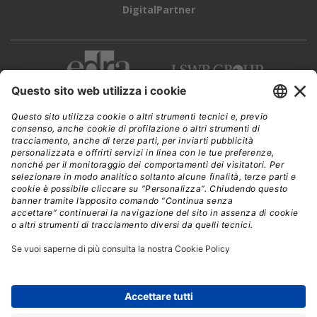
DigitalPartner
CWI è una testata giornalistica di
Edra Edizioni s.r.l.
Direzione, amministrazione, redazione, pubblicità
Viale Enrico Forlanini 21 - 20134 Milano
Tel. +39 02 881841
C.F./P IVA 13002100157
www.edraedizioni.it
|
Privacy
Follow Us