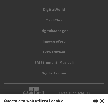
DigitalWorld
TechPlus
DigitalManager
InnovareWeb
Edra Edizioni
SM Strumenti Musicali
DigitalPartner