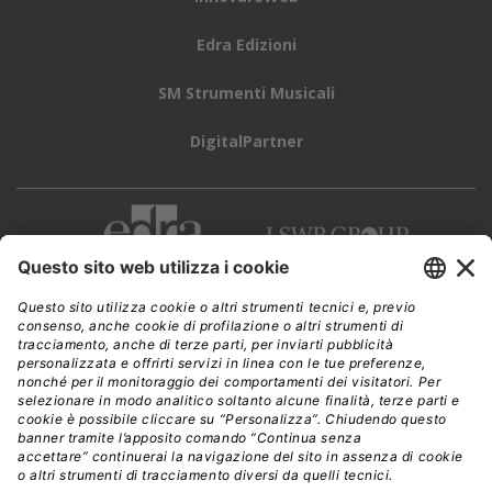
Edra Edizioni
SM Strumenti Musicali
DigitalPartner
CWI è una testata giornalistica di
Edra Edizioni s.r.l.
Direzione, amministrazione, redazione, pubblicità
Viale Enrico Forlanini 21 - 20134 Milano
Tel. +39 02 881841
C.F./P IVA 13002100157
www.edraedizioni.it
|
Privacy