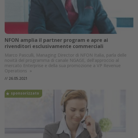
NFON amplia il partner program e apre ai
rivenditori esclusivamente commerciali
Marco Pasculli, Managing Director di NFON Italia, parla delle
novità del programma di canale NGAGE, dell’approccio al
mercato Enterprise e della sua promozione a VP Revenue
Operations
»
//
26.05.2021