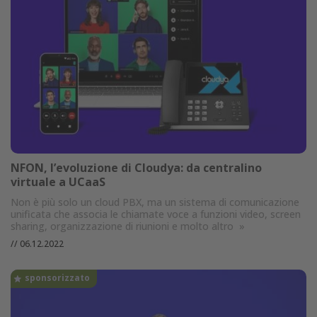
NFON, l’evoluzione di Cloudya: da centralino
virtuale a UCaaS
Non è più solo un cloud PBX, ma un sistema di comunicazione
unificata che associa le chiamate voce a funzioni video, screen
sharing, organizzazione di riunioni e molto altro
»
//
06.12.2022