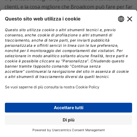
clienti, e la cosa migliore che Broadcom può fare per far
funzionare questa acquisizione è lasciare che VMware –
che è profittevole – resti VMware.
“Normalmente un produttore di chip che compra uno
specialista di software cloud non solleverebbe
preoccupazioni nelle autorità di regolamentazione
USA, ma il takeover di uno specialista di cloud software
“leading edge” da parte di una società con base a
Singapore e con forti legami con la Cina, dato l’attuale
scenario geopolitico, potrebbe attirare l’attenzione
delle autorità di regolamentazione, anche se è
improbabile che l’acquisizione venga bloccata”
.
Più positivo è invece
Daniel Newman, Principal
Analyst di Futurum Research
:
“Questa potenziale
acquisizione è vista con una certa preoccupazione sia