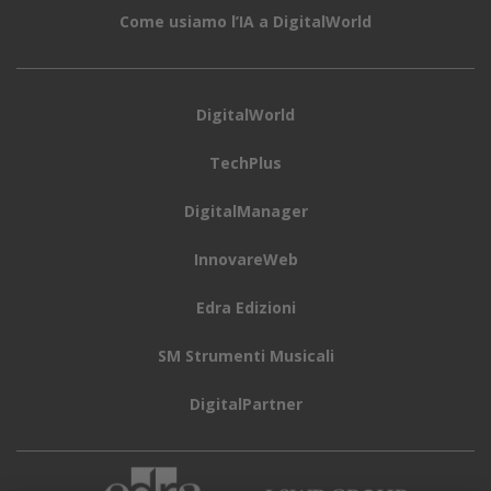
Come usiamo l’IA a DigitalWorld
DigitalWorld
TechPlus
DigitalManager
InnovareWeb
Edra Edizioni
SM Strumenti Musicali
DigitalPartner