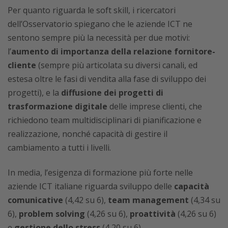
Per quanto riguarda le soft skill, i ricercatori
dell’Osservatorio spiegano che le aziende ICT ne
sentono sempre più la necessità per due motivi:
l’
aumento di importanza della relazione fornitore-
cliente
(sempre più articolata su diversi canali, ed
estesa oltre le fasi di vendita alla fase di sviluppo dei
progetti), e la
diffusione dei progetti di
trasformazione digitale
delle imprese clienti, che
richiedono team multidisciplinari di pianificazione e
realizzazione, nonché capacità di gestire il
cambiamento a tutti i livelli.
In media, l’esigenza di formazione più forte nelle
aziende ICT italiane riguarda sviluppo delle
capacità
comunicative
(4,42 su 6),
team management
(4,34 su
6),
problem solving
(4,26 su 6),
proattività
(4,26 su 6)
e
gestione dello stress
(4,20 su 6).