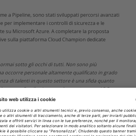
eme a Pipeline, sono stati sviluppati percorsi avanzati
 per implementare i controlli di sicurezza e le
sate su Microsoft Azure. A completare la proposta
ative sulla piattaforma Cloud Champion dedicate
 ormai sotto gli occhi di tutti. Non sono più
 ma occorre personale altamente qualificato in grado
arenza di talenti in questo settore è una sfida quanto
 lavoro su 3 nella sicurezza è vacante – quasi 2,5
ritardo sul tempo di rilevamento di una violazione
anza per il Lavoro, a cui presto mi auguro si
Cybersecurity Skilling, vogliamo affrontare con
endo a disposizione di aziende, studenti e
rli ad affrontare il futuro con i giusti strumenti”
,