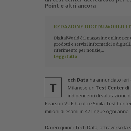
Point e altri ancora
REDAZIONE DIGITALWORLD IT
DigitalWorld è il magazine online per ch
prodotti e servizi informatici e digital
riferimento per notizie,...
Leggi tutto
ech Data
ha annunciato ieri 
T
Milanese un
Test Center di
indipendenti di valutazione d
Pearson VUE ha oltre 5mila Test Center 
milioni di esami in 47 lingue ogni anno.
Da ieri quindi Tech Data, attraverso la 