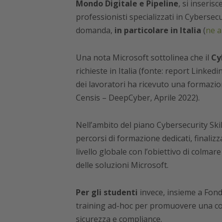
Mondo Digitale e Pipeline
, si inseris
professionisti specializzati in Cybersecuri
domanda,
in particolare in Italia
(
ne a
Una nota Microsoft sottolinea che il
Cy
richieste in Italia (fonte: report Linkedi
dei lavoratori ha ricevuto una formazio
Censis – DeepCyber, Aprile 2022).
Nell’ambito del piano Cybersecurity Skil
percorsi di formazione dedicati, finalizza
livello globale con l’obiettivo di colma
delle soluzioni Microsoft.
Per gli studenti
invece, insieme a Fond
training ad-hoc per promuovere una co
sicurezza e compliance.