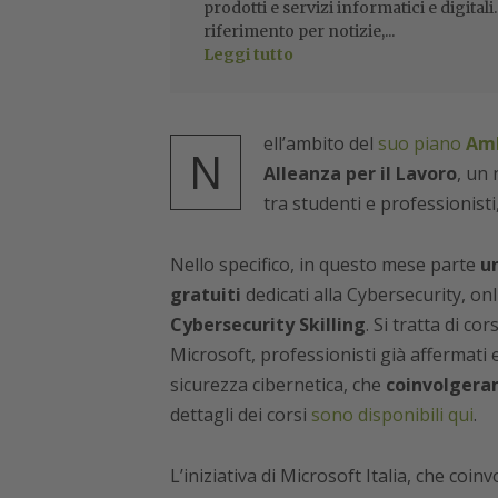
prodotti e servizi informatici e digital
riferimento per notizie,...
Leggi tutto
ell’ambito del
suo piano
Amb
N
Alleanza per il Lavoro
, un 
tra studenti e professionisti,
Nello specifico, in questo mese parte
un
gratuiti
dedicati alla Cybersecurity, onl
Cybersecurity Skilling
. Si tratta di co
Microsoft, professionisti già affermati 
sicurezza cibernetica, che
coinvolgeran
dettagli dei corsi
sono disponibili qui
.
L’iniziativa di Microsoft Italia, che coin