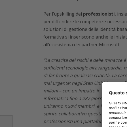
Per l’upskilling dei
professionisti
, insi
per diffondere le competenze necessarie
soluzioni di gestione delle identità ba
formativa si inseriscono anche le inizi
all’ecosistema dei partner Microsoft.
“La crescita dei rischi e delle minacce è
sufficienti tecnologie all’avanguardia,
di far fronte a qualsiasi criticità. La c
mai urgente: negli Stati Uniti 1 posto di
milioni – con un impatto in termini di 
informatica fino a 287 giorni. Con l’Alle
uniranno nuovi membri, e il programma 
spirito collaborativo questa sfida mett
professionisti una piattaforma per aiuta