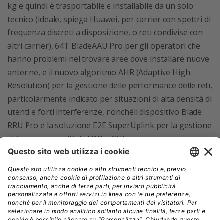
kg e quindi è trasportabile e installabile da un solo
tecnico (ideale, spiega Huawei, per carrier con spettri di
frequenza discreti a disposizione, o reti condivise con
altri carrier), 64T BladeAAU Pro per gli operatori che
hanno problemi nel trovare aree dove installare nuove
antenne, e il nuovo algoritmo AHR (Adaptive High
Resolution) per la gestione delle performance delle reti,
particolarmente indicato per situazioni di alta densità di
utenti e forti interferenze, nonchéil dispositivo Blade
RRU Pro e la soluzione E2E SuperUplink per la gestione
di frequenze multiple FDD o SUL.
Per le situazioni in cui occorre digitalizzare spazi chiusi
attraverso le tecnologie soft cell, Huawei ha invece
presentato EasyMacro 3.0, che gestisce in modo
integrato FDD 4T4R e TDD 8T8R, e Book RRU 3.0, che
supporta 4T4R dual band TDD e FDD.