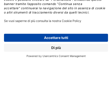
La 5GtoB Suite e l’Intelligent Cloud Network
Inoltre, per facilitare a carrier e operatori l’erogazione
di servizi di rete a clienti di diversi settori facendo leva
sulla stessa infrastruttura, Huawei ha lanciato
5GtoB
Suite
. Si tratta di una piattaforma per la gestione
automatizzata delle reti pensata apposta per
applicazioni industriali, che copre tutti i processi dalla
progettazione della rete alla gestione operativa.
Altro annuncio importante di Huawei all’evento
riguarda la soluzione
Intelligent Cloud Network
,
pensata per permettere ai carrier di costruire reti di
servizi cloud-oriented grazie a cinque innovative
funzionalità: one hop to cloud, one-network wide
connection, one-click fast scheduling, one fiber for