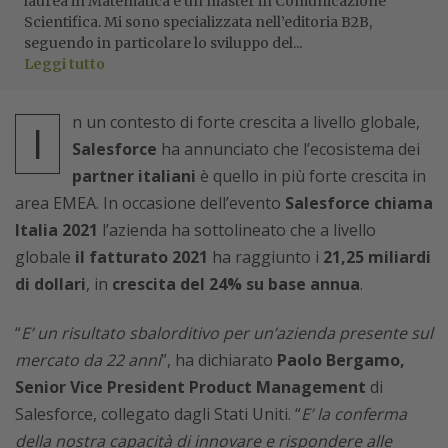
laurea in Matematica e un master in Comunicazione
Scientifica. Mi sono specializzata nell’editoria B2B,
seguendo in particolare lo sviluppo del...
Leggi tutto
n un contesto di forte crescita a livello globale,
I
Salesforce
ha annunciato che l’ecosistema dei
partner italiani
è quello in più forte crescita in
area EMEA. In occasione dell’evento
Salesforce chiama
Italia 2021
l’azienda ha sottolineato che a livello
globale
il fatturato 2021
ha raggiunto i
21,25 miliardi
di dollari
, in
crescita del 24% su base annua
.
“
E’ un risultato sbalorditivo per un’azienda presente sul
mercato da 22 anni
”, ha dichiarato
Paolo Bergamo,
Senior Vice President Product Management
di
Salesforce, collegato dagli Stati Uniti. “
E’ la conferma
della nostra capacità di innovare e rispondere alle